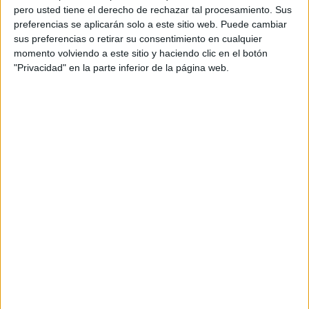
pero usted tiene el derecho de rechazar tal procesamiento. Sus
Ha participado todo el colegio: con rockeros, música
preferencias se aplicarán solo a este sitio web. Puede cambiar
sus preferencias o retirar su consentimiento en cualquier
clásica, pop y hasta tunos que han compuesto su propia
momento volviendo a este sitio y haciendo clic en el botón
interpretación. Ha sido una jornada muy especial y
"Privacidad" en la parte inferior de la página web.
divertida para todo el centro.
Otros colegios:
El ‘Lope de Vega’ se llena de emoticonos por
Carnaval
El ‘Juan Carlos I’ dedica su Carnaval a las distintas
culturas del mundo
El ‘Ortega y Gasset’ homenajea al circo
El ‘Vicente Aleixandre’, al son de la música en el
Carnaval
El ‘Ramón y Cajal’, envuelto en la magia carnavalera