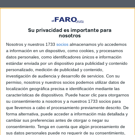
Su privacidad es importante para
Vídeo: Mauro Mancebo
nosotros
Nosotros y nuestros 1733
socios
almacenamos y/o accedemos
a información en un dispositivo, como cookies, y procesamos
datos personales, como identificadores únicos e información
estándar enviada por un dispositivo para publicidad y contenido
Los estudiantes del colegio Andrés
personalizado, medición de publicidad y contenido,
Manjón han celebrado su fiesta de
investigación de audiencia y desarrollo de servicios.
Con su
permiso, nosotros y nuestros socios podemos utilizar datos de
Carnaval dedicada a la música
localización geográfica precisa e identificación mediante las
características de dispositivos. Puede hacer clic para otorgarnos
su consentimiento a nosotros y a nuestros 1733 socios para
Los alumnos del 'Andrés Manjón' han disfrutado de su
que llevemos a cabo el procesamiento previamente descrito. De
Carnaval
disfrazados y caracterizados con un estilo
forma alternativa, puede acceder a información más detallada y
musical concreto según curso y clase. Así han salido del
cambiar sus preferencias antes de otorgar o negar su
centro para recorrer las zonas próximas y visibilizar su
consentimiento.
Tenga en cuenta que algún procesamiento de
trabajo.
sus datos personales puede no requerir de su consentimiento,