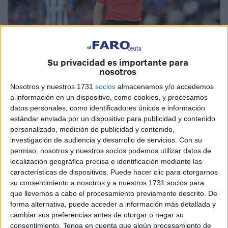
Su privacidad es importante para
nosotros
Nosotros y nuestros 1731
socios
almacenamos y/o accedemos
Foto: LaLiga
a información en un dispositivo, como cookies, y procesamos
datos personales, como identificadores únicos e información
estándar enviada por un dispositivo para publicidad y contenido
personalizado, medición de publicidad y contenido,
Ya hay árbitro designado para el partido entre el Ceuta y el
investigación de audiencia y desarrollo de servicios.
Con su
permiso, nosotros y nuestros socios podemos utilizar datos de
Sporting de Gijón.
Andrés Fuentes ha sido designado
localización geográfica precisa e identificación mediante las
por el CTA para impartir justicia en el debut de la
AD
características de dispositivos. Puede hacer clic para otorgarnos
Ceuta FC
en el Alfonso Murube.
su consentimiento a nosotros y a nuestros 1731 socios para
que llevemos a cabo el procesamiento previamente descrito. De
A través de la página oficial de la Agrupación Deportiva
forma alternativa, puede acceder a información más detallada y
Ceuta, el club ha dado a conocer el árbitro que
impartirá
cambiar sus preferencias antes de otorgar o negar su
consentimiento.
Tenga en cuenta que algún procesamiento de