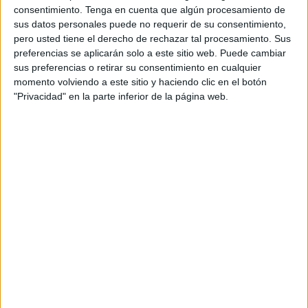
transversal y sostenida, frente los principales “bloques
consentimiento.
Tenga en cuenta que algún procesamiento de
electorales” situados fuera de sus respectivas casillas por
sus datos personales puede no requerir de su consentimiento,
pero usted tiene el derecho de rechazar tal procesamiento. Sus
deméritos propios de antaño y actuales.
preferencias se aplicarán solo a este sitio web. Puede cambiar
sus preferencias o retirar su consentimiento en cualquier
En Román Paladino, se podría calificar en estos
momento volviendo a este sitio y haciendo clic en el botón
momentos a próximos “fiduciarios temporales” en las
"Privacidad" en la parte inferior de la página web.
próximas Elecciones, como Institución encargada de
administrar bienes, dinero o propiedades de un tercero
(Presupuestos del Estado) gestionando este patrimonio
con honestidad y lealtad, siguiendo instrucciones
específicas para cumplir un objetivo determinado.
A pesar del “embrujo” de Andalucía, y el cambio de
etiqueta de Abstención por Indecisión”, las desaforadas
llamadas de los Partidos a la Participación, etc.
únicamente han servido para certificar y destacar
notoriamente las graves heridas que sufre la sociedad
cercana al momento ante próximas urnas.