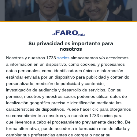
Su privacidad es importante para
nosotros
Imagen cedida
Nosotros y nuestros 1733
socios
almacenamos y/o accedemos
a información en un dispositivo, como cookies, y procesamos
datos personales, como identificadores únicos e información
estándar enviada por un dispositivo para publicidad y contenido
personalizado, medición de publicidad y contenido,
Considerando que la Abstención en 2026, del 35/36 %, en
investigación de audiencia y desarrollo de servicios.
Con su
Andalucía, inferior al índice de Extremadura (37.29%); y
permiso, nosotros y nuestros socios podemos utilizar datos de
superior al de Aragón (32.42%) y Castilla/León (34,34%),
localización geográfica precisa e identificación mediante las
suponiendo con ello, manifestado en ocasiones anteriores,
características de dispositivos. Puede hacer clic para otorgarnos
su consentimiento a nosotros y a nuestros 1733 socios para
no poder interpretarse dichos resultados como apatía
que llevemos a cabo el procesamiento previamente descrito. De
coyuntural de los electores, sino como igualmente
forma alternativa, puede acceder a información más detallada y
indicado en otros Artículos: una abstención cualitativa,
cambiar sus preferencias antes de otorgar o negar su