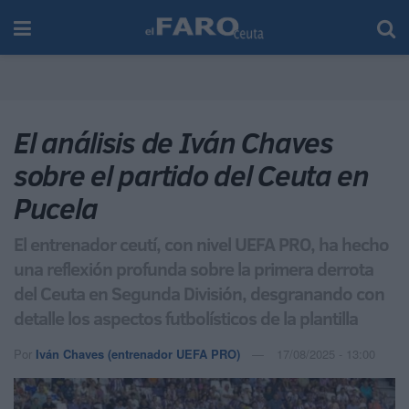
El análisis de Iván Chaves
sobre el partido del Ceuta en
Pucela
El entrenador ceutí, con nivel UEFA PRO, ha hecho
una reflexión profunda sobre la primera derrota
del Ceuta en Segunda División, desgranando con
detalle los aspectos futbolísticos de la plantilla
Por
Iván Chaves (entrenador UEFA PRO)
17/08/2025 - 13:00