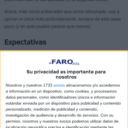
Ahora, más como entrenador que como aficionado, voy a
opinar un poco más profundamente, aunque de esto sepa
poco (y en este pueblo parece que menos).
Expectativas
Nadie del club o del entorno ha hablado de nada que sea
distinto a conseguir la salvación
. La cual no se consigue
ni en la jornada 1, ni en la 5 ni en la 10. En el mejor de los
Su privacidad es importante para
nosotros
casos en la 30-32, lo normal entre la 35 y 42.
Nosotros y nuestros 1733
socios
almacenamos y/o accedemos
Nivel competitivo
a información en un dispositivo, como cookies, y procesamos
datos personales, como identificadores únicos e información
estándar enviada por un dispositivo para publicidad y contenido
El mayor salto es del tercer nivel al segundo, en todos
personalizado, medición de publicidad y contenido,
los países
. Hablo con conocimiento de causa, al final la
investigación de audiencia y desarrollo de servicios.
Con su
diferencia entre unos países y otros
lo marca la calidad
permiso, nosotros y nuestros socios podemos utilizar datos de
localización geográfica precisa e identificación mediante las