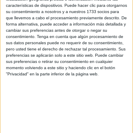
de los jugadores
y esto varía según lo que se pague,
características de dispositivos. Puede hacer clic para otorgarnos
ahora los mejores van a Inglaterra, pero eso no hace que
su consentimiento a nosotros y a nuestros 1733 socios para
internamente el nivel de la liga española se vea afectada
que llevemos a cabo el procesamiento previamente descrito. De
en cuanto a la competitividad de los equipos.
forma alternativa, puede acceder a información más detallada y
cambiar sus preferencias antes de otorgar o negar su
El salto del 3er nivel al 2º es muy grande, del 2º al 1º
consentimiento.
Tenga en cuenta que algún procesamiento de
grande. Es decir de Segunda a Primera el salto es similar
sus datos personales puede no requerir de su consentimiento,
pero usted tiene el derecho de rechazar tal procesamiento. Sus
(guardando las distancias) al que se da de 3RFEF a
preferencias se aplicarán solo a este sitio web. Puede cambiar
2RFEF, o el que se da de 2RFEF a 1RFEF. Pero el de
sus preferencias o retirar su consentimiento en cualquier
1RFEF a Segunda división sería similar a de 3RFEF a
momento volviendo a este sitio y haciendo clic en el botón
1RFEF.
"Privacidad" en la parte inferior de la página web.
Aspectos como el videoanálisis, ABP y bigdata tienen más
importancia (no te hace ganar partidos pero si te puede
hacer evitar perderlos) puesto que a mayor igualdad los
detalles son decisivos
Ante esta realidad nos encontramos con...