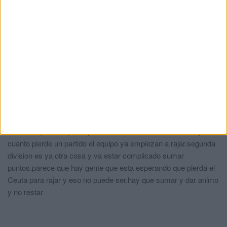
mundo, no entiendo nada. Poner en todos lados que eres
entrenador uefapro y luego escribir esto titulándolo "analisis en
profundidad del partido contra el Pucela"...vamos, yo no lo haría.
Quizá por eso en Ceuta comenta el artículo que se tiene al
articulista por poco entendido. Podría ser?
JJ
comentó:
hace 12 meses
Iván chaves nos va a dar clases ahora ??
Moha
comentó:
hace 12 meses
En Ceuta parece que hay muchos entendidos en el futbol y en
cuanto pierde un partido el equipo ya empiezan a rajar.segunda
division es ya otra cosa y va estar complicado sumar
puntos.parece que hay gente que esta esperando que pierda el
Ceuta para rajar y eso no puede ser.hay que sumar y dar animo
y no restar