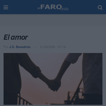
El amor
Por
J.D. Benedicto
21/04/2026 - 07:19