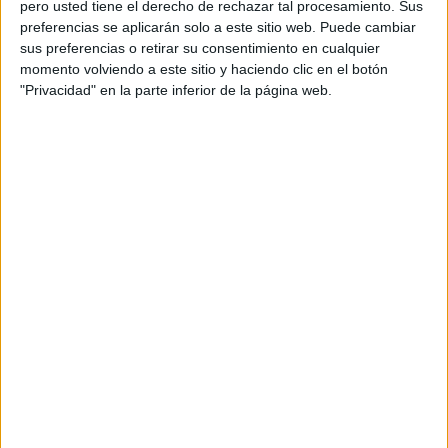
pero usted tiene el derecho de rechazar tal procesamiento. Sus
espectacular, tan excepcional como es el amor entre dos
preferencias se aplicarán solo a este sitio web. Puede cambiar
personas. Pero realmente nos lo cedieron, nos lo dieron, o
sus preferencias o retirar su consentimiento en cualquier
momento volviendo a este sitio y haciendo clic en el botón
es algo que tendremos que buscar siempre.
"Privacidad" en la parte inferior de la página web.
Cuántas sonrisas, cuántos desengaños ha arrastrado a
esa palabra: amor.
Pero lo queremos y deseamos estar junto a él, y no
encontrar la otra palabra contraria, que nos lleva al
sufrimiento.
Amor: es nuestro devenir, nuestro desear, nuestro querer,
es expandirse en un mundo donde parece que hemos
llegado por la puerta trasera, cuando entramos en aquellos
instantes donde no está presente.
Mi amor: te quiero.
¡Que bellas palabras!.