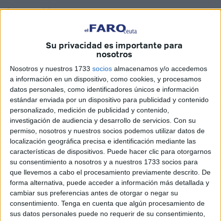
Imagen cedida
Su privacidad es importante para
nosotros
El amor se busca, y se encuentra, y luego se derrama. Es
Nosotros y nuestros 1733
socios
almacenamos y/o accedemos
un minúsculo instante, una forma de demostrar algo, de
a información en un dispositivo, como cookies, y procesamos
cerrar puertas, y encontrar los resquicios de algo tan bello
datos personales, como identificadores únicos e información
como es la felicidad. Nadie sabe cómo hacerlo, pero todos
estándar enviada por un dispositivo para publicidad y contenido
podemos dar, recibir y querer expandirlo. Se asienta en
personalizado, medición de publicidad y contenido,
investigación de audiencia y desarrollo de servicios.
Con su
nosotros, y sin el no podemos estar. ¿ Qué será?, ¿dónde
permiso, nosotros y nuestros socios podemos utilizar datos de
se encontrará?, ¿quién nos lo puede facilitar?.
localización geográfica precisa e identificación mediante las
características de dispositivos. Puede hacer clic para otorgarnos
Tantas interrogantes y un solo camino, encontrar eso tan
su consentimiento a nosotros y a nuestros 1733 socios para
maravilloso, que nadie sabe cómo tropezar con él, pero
que llevemos a cabo el procesamiento previamente descrito. De
que intenta llegar junto a aquello que desborda los
forma alternativa, puede acceder a información más detallada y
cambiar sus preferencias antes de otorgar o negar su
embalses, y da el agua de la vida, los principios buscados,
consentimiento.
Tenga en cuenta que algún procesamiento de
ese “maná”, que alimentó a un pueblo, esa piedra angular,
sus datos personales puede no requerir de su consentimiento,
que encuentra la solución. Somos el detonante de algo tan