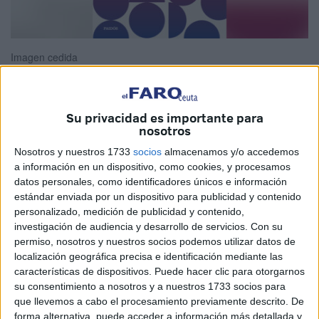
Imagen cedida
Su privacidad es importante para
La amistad –esa grata necesidad que todos
nosotros
experimentamos- es una fuente de salud y un vivero de
Nosotros y nuestros 1733
socios
almacenamos y/o accedemos
bienestar que nos exigen el cultivo de destrezas
a información en un dispositivo, como cookies, y procesamos
relacionadas con la imaginación, con la reflexión, con la
datos personales, como identificadores únicos e información
estándar enviada por un dispositivo para publicidad y contenido
paciencia y que, en la mayoría de los casos, requiere
personalizado, medición de publicidad y contenido,
desarrollar habilidades y esfuerzos permanentes. Tener
investigación de audiencia y desarrollo de servicios.
Con su
amigos es un anhelo reconocido en las fuentes de
permiso, nosotros y nuestros socios podemos utilizar datos de
nuestras raíces culturales: la Iliada nos cuenta la
localización geográfica precisa e identificación mediante las
características de dispositivos. Puede hacer clic para otorgarnos
profundidad de la amistad que une a Aquiles con Patroclo,
su consentimiento a nosotros y a nuestros 1733 socios para
Aristóteles -en su Ética a Nicómaco- afirma que amistad es
que llevemos a cabo el procesamiento previamente descrito. De
necesaria, bella y honrosa, y, en la tradición cristiana, la
forma alternativa, puede acceder a información más detallada y