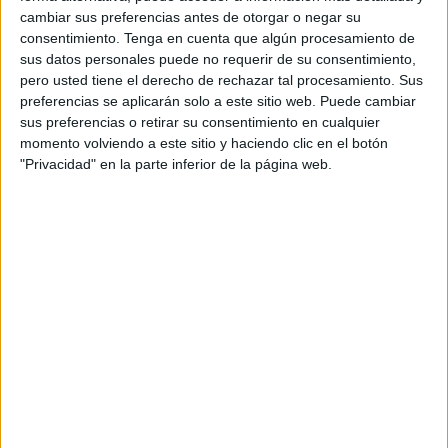
amistad es la manera de establecer relaciones con Jesús
cambiar sus preferencias antes de otorgar o negar su
consentimiento.
Tenga en cuenta que algún procesamiento de
de Nazaret: “a vosotros os llamo amigos” (Juan, 15, 13-15).
sus datos personales puede no requerir de su consentimiento,
Casi todos pensamos que, para ganar y para conservar a
pero usted tiene el derecho de rechazar tal procesamiento. Sus
los amigos, son suficientes las experiencias y, por eso
preferencias se aplicarán solo a este sitio web. Puede cambiar
quizás, a veces no tenemos en cuenta las teorías de los
sus preferencias o retirar su consentimiento en cualquier
psicólogos, los sociólogos, los antropólogos y los médicos,
momento volviendo a este sitio y haciendo clic en el botón
"Privacidad" en la parte inferior de la página web.
extraídas de sus estudios científicos y de sus experiencias
clínicas. En mi opinión, la teoría y la práctica son dos vías
convergentes de aprendizaje porque nos proporcionan
enseñanzas complementarias.
En este ensayo el profesor de Psicología Evolutiva de la
Universidad de Oxford, Robin Dunbar, reúne las
conclusiones a las que ha llegado tras detallados análisis
sobre su importancia y sobre la necesidad de desarrollar
algunas destrezas que nos ayuden a defenderla, a
mantenerla y a mejorarla. En esta obra, que surgió al
estudiar el comportamiento de los animales salvajes, nos