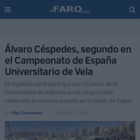
Álvaro Céspedes, segundo en
el Campeonato de España
Universitario de Vela
El regatista ceutí participó con el barco de la
Universidad de Valencia en el campeonato
celebrado la semana pasada en la bahía de Calpe
Por
Raúl Fernández
02/05/2023 - 09:23