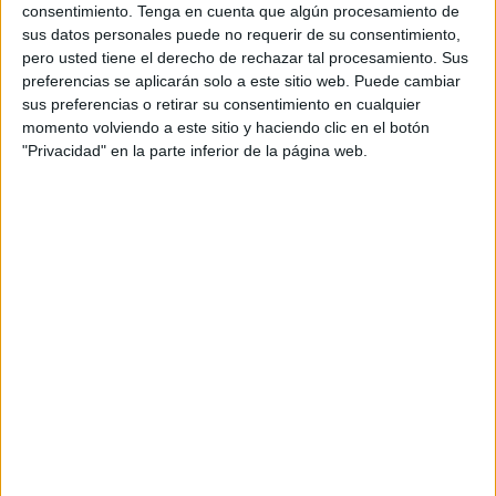
al día siguiente, desarrollándose a lo largo de los días 26,
consentimiento.
Tenga en cuenta que algún procesamiento de
27 y 28 de abril y el viernes se celebraron las finales y se
sus datos personales puede no requerir de su consentimiento,
pero usted tiene el derecho de rechazar tal procesamiento. Sus
entregaron los trofeos.
preferencias se aplicarán solo a este sitio web. Puede cambiar
sus preferencias o retirar su consentimiento en cualquier
Las pruebas consistieron en regatas de flota en las que
momento volviendo a este sitio y haciendo clic en el botón
todas las tripulaciones competían al mismo tiempo con
"Privacidad" en la parte inferior de la página web.
embarcaciones monotipo de la clase Tom 28, de 8,50 m de
eslora.
A bordo de la embarcación de la Universidad de Valencia
participaron cinco regatistas, tres hombres y dos mujeres:
el ceutí Álvaro Céspedes González, la irlandesa Ella
Hemeryck, el mallorquín Justo Martínez Terrassa, la
sevillana Alejandra Sameño Daurel y el onubense Ignacio
Toronjo Lobo.
Las
buenas condiciones meteorológicas
que se dieron
y las características del campo de regatas que ofrece la
bahía de Calpe permitieron que se celebrara una gran