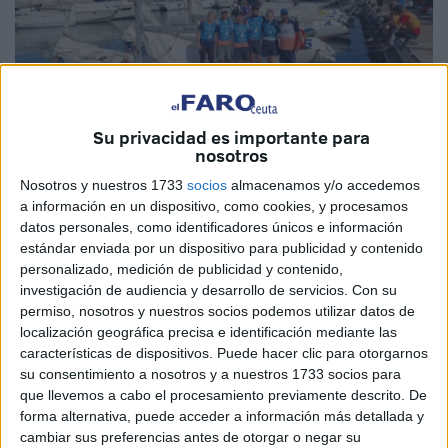
Su privacidad es importante para
nosotros
Nosotros y nuestros 1733
socios
almacenamos y/o accedemos
Imágenes cedidas
a información en un dispositivo, como cookies, y procesamos
datos personales, como identificadores únicos e información
estándar enviada por un dispositivo para publicidad y contenido
personalizado, medición de publicidad y contenido,
investigación de audiencia y desarrollo de servicios.
Con su
El evento organizado por la
Universidad de Valencia
y el
permiso, nosotros y nuestros socios podemos utilizar datos de
Real Club Náutico Calpe dio comienzo el pasado martes
localización geográfica precisa e identificación mediante las
25 con la participación de equipos de 12 universidades,
características de dispositivos. Puede hacer clic para otorgarnos
incluyendo competidores de Ceuta. En ese día se procedió
su consentimiento a nosotros y a nuestros 1733 socios para
que llevemos a cabo el procesamiento previamente descrito. De
a la
recepción de deportistas
, entrega de acreditaciones
forma alternativa, puede acceder a información más detallada y
y entrenamientos preparatorios.
La competición
arrancó
cambiar sus preferencias antes de otorgar o negar su