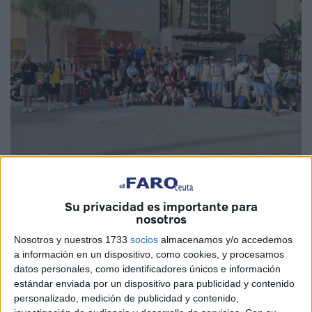
Imágenes cedidas
Su privacidad es importante para
nosotros
Nosotros y nuestros 1733
socios
almacenamos y/o accedemos
a información en un dispositivo, como cookies, y procesamos
El alumnado de la familia de
Informática y
datos personales, como identificadores únicos e información
Comunicaciones
del Centro Integrado Público de
estándar enviada por un dispositivo para publicidad y contenido
Formación Profesional (CIFP) nº1 de Ceuta ha visitado el
personalizado, medición de publicidad y contenido,