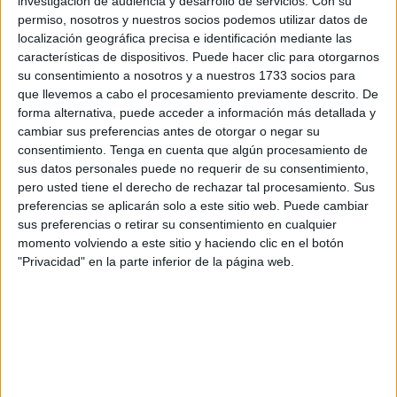
investigación de audiencia y desarrollo de servicios.
Con su
Centro de Supercomputación y Bioinnovación de la
permiso, nosotros y nuestros socios podemos utilizar datos de
Universidad de Málaga
en el Parque Tecnológico de
localización geográfica precisa e identificación mediante las
Andalucía.
características de dispositivos. Puede hacer clic para otorgarnos
su consentimiento a nosotros y a nuestros 1733 socios para
Gracias a esta actividad,
estudiantes
de los ciclos
que llevemos a cabo el procesamiento previamente descrito. De
formativos de grado medio y superior de Informática y
forma alternativa, puede acceder a información más detallada y
cambiar sus preferencias antes de otorgar o negar su
Comunicaciones del Centro Integrado de Formación
consentimiento.
Tenga en cuenta que algún procesamiento de
Profesional tuvieron la oportunidad de conocer el
sus datos personales puede no requerir de su consentimiento,
supercomputador Picasso.
pero usted tiene el derecho de rechazar tal procesamiento. Sus
preferencias se aplicarán solo a este sitio web. Puede cambiar
Estas jornadas forman parte de la agenda del Aula de
sus preferencias o retirar su consentimiento en cualquier
Emprendimiento cofinanciada por el Ministerio de
momento volviendo a este sitio y haciendo clic en el botón
Educación y Formación Profesional y la Unión Europea a
"Privacidad" en la parte inferior de la página web.
través del Plan de Recuperación, Transformación y
Resiliencia.