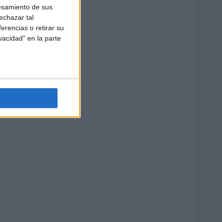
esamiento de sus
echazar tal
erencias o retirar su
vacidad" en la parte