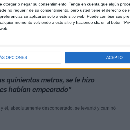
e otorgar o negar su consentimiento.
Tenga en cuenta que algún proc
de no requerir de su consentimiento, pero usted tiene el derecho de r
referencias se aplicarán solo a este sitio web. Puede cambiar sus pref
para iniciar el descenso.
alquier momento volviendo a este sitio y haciendo clic en el botón "Pri
 web.
 de su posición, el corazón se le paró.
de diferente época, formaban un círculo perfecto,
ÁS OPCIONES
ACEPTO
s quinientos metros, se le hizo
nes habían empeorado"
a y él, absolutamente desconcertado, se levantó y caminó