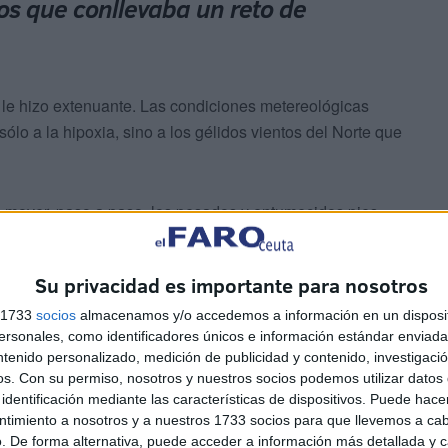
tos que conllevaba un reto de
e le hizo extenuante. Las condiciones metereológicas
lo a la hipoxia, sino a los gélidos vientos del Norte que
ra mover, paso a paso, los pesados y entumecidos pies.
 la arisca cima, contempló uno de los más bellos
Su privacidad es importante para nosotros
más.
s 1733
socios
almacenamos y/o accedemos a información en un disposit
sonales, como identificadores únicos e información estándar enviada 
 un pequeño oso de peluche que su hija le había
ntenido personalizado, medición de publicidad y contenido, investigaci
 impresionante montaña.
os.
Con su permiso, nosotros y nuestros socios podemos utilizar datos 
identificación mediante las características de dispositivos. Puede hacer
ntimiento a nosotros y a nuestros 1733 socios para que llevemos a ca
. De forma alternativa, puede acceder a información más detallada y 