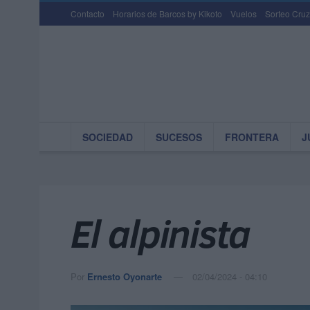
Contacto
Horarios de Barcos by Kikoto
Vuelos
Sorteo Cruz
SOCIEDAD
SUCESOS
FRONTERA
J
El alpinista
Por
Ernesto Oyonarte
02/04/2024 - 04:10