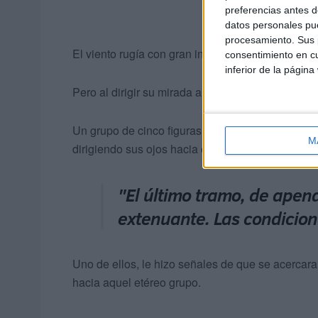
preferencias antes d
datos personales pue
procesamiento. Sus p
El viento rugía con gran intensidad y se preparó 
consentimiento en cu
inferior de la página
Pero al dirigir su mirada a unos cincuenta metros
Un grupo de cinco figuras humanas, con equipos 
M
dirigiendo sus ojos hacia él.
"El último tramo, de apena
extenuante. Las condicio
Uno de ellos, le hizo señales de que se acercar
hacia aquel etéreo grupo.