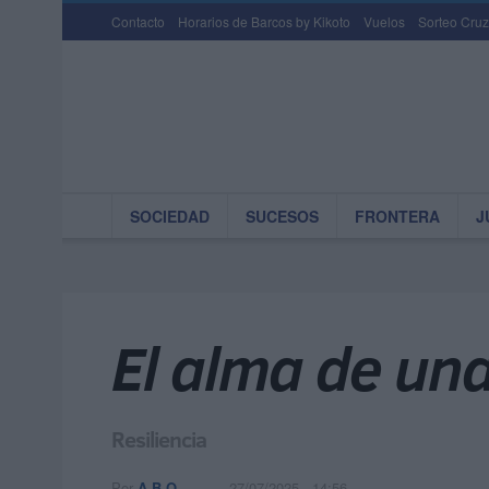
Contacto
Horarios de Barcos by Kikoto
Vuelos
Sorteo Cruz
SOCIEDAD
SUCESOS
FRONTERA
J
El alma de un
Resiliencia
Por
A.B.O.
27/07/2025 - 14:56