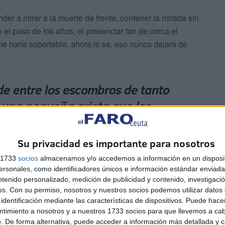
r a mirar a la muerte de frente, contener la mirada sin
 el paso de los años, el presenciar tan de cerca el
e haría soportable, ahora lo sé, eso nunca dejará de
de entre los escombros de tanto
 una pequeña grieta que les
es suficiente"
Su privacidad es importante para nosotros
s 1733
socios
almacenamos y/o accedemos a información en un disposit
sonales, como identificadores únicos e información estándar enviada 
ntenido personalizado, medición de publicidad y contenido, investigaci
os.
Con su permiso, nosotros y nuestros socios podemos utilizar datos 
identificación mediante las características de dispositivos. Puede hacer
ntimiento a nosotros y a nuestros 1733 socios para que llevemos a ca
imientos que pueden perforar la bata de una enfermera
. De forma alternativa, puede acceder a información más detallada y 