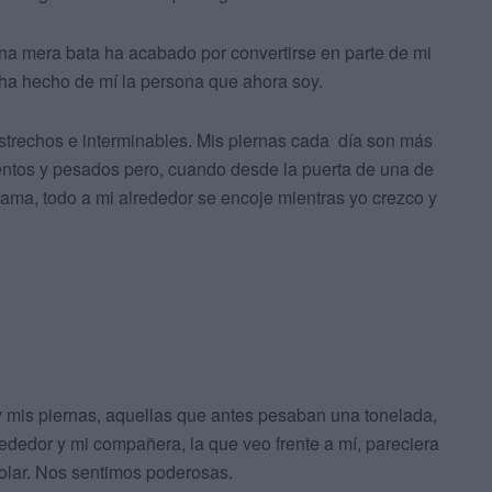
una mera bata ha acabado por convertirse en parte de mi
ha hecho de mí la persona que ahora soy.
estrechos e interminables. Mis piernas cada día son más
entos y pesados pero, cuando desde la puerta de una de
ama, todo a mi alrededor se encoje mientras yo crezco y
y mis piernas, aquellas que antes pesaban una tonelada,
rededor y mi compañera, la que veo frente a mí, pareciera
olar. Nos sentimos poderosas.