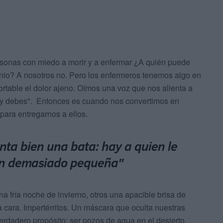
onas con miedo a morir y a enfermar ¿A quién puede
nio? A nosotros no. Pero los enfermeros tenemos algo en
ortable el dolor ajeno. Oímos una voz que nos alienta a
s y debes". Entonces es cuando nos convertimos en
ara entregarnos a ellos.
nta bien una bata: hay a quien le
en demasiado pequeña"
fría noche de invierno, otros una apacible brisa de
 cara. Impertérritos. Un máscara que oculta nuestras
erdadero propósito: ser pozos de agua en el desierto,