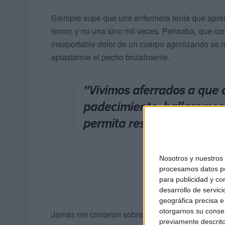
Siempre supe que una enfermera tenía que aprende
temor, y no una sino mil veces. Pensaba, que con
insoportable dolor de un cuerpo agonizando se m
aplastarme el pecho brutalmente.
"Vivimos aferrados a que 
padecimiento, hallaremos
permita respirar, con eso 
Nosotros y nuestro
procesamos datos per
para publicidad y co
desarrollo de servici
geográfica precisa e 
otorgarnos su conse
Jamás me contaron sobre los torbellinos de sent
previamente descrito