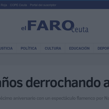
 Roja
COPE Ceuta
Portal del suscriptor
USTICIA
POLÍTICA
CULTURA
EDUCACIÓN
DEPO
z años derrochando 
écimo aniversario con un espectáculo flamenco por Nav