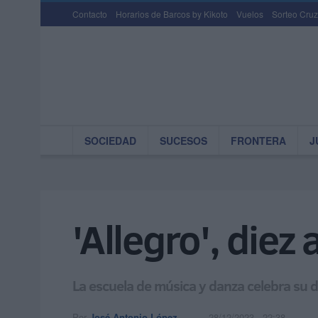
Contacto
Horarios de Barcos by Kikoto
Vuelos
Sorteo Cruz
SOCIEDAD
SUCESOS
FRONTERA
J
'Allegro', die
La escuela de música y danza celebra su d
Por
José Antonio López
28/12/2023 - 22:38