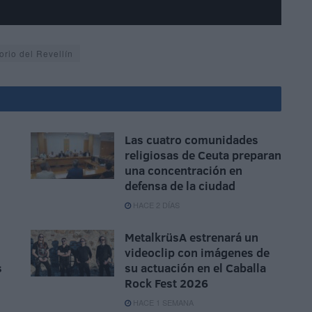
orio del Revellín
Las cuatro comunidades
religiosas de Ceuta preparan
una concentración en
defensa de la ciudad
HACE 2 DÍAS
MetalkrüsA estrenará un
videoclip con imágenes de
s
su actuación en el Caballa
Rock Fest 2026
HACE 1 SEMANA