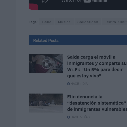
Tags:
Baile
Música
Solidaridad
Teatro Audit
Related
Posts
Saida carga el móvil a
inmigrantes y comparte su
Wi-Fi: “Un 5% para decir
que estoy vivo”
HACE 1 DÍA
Elín denuncia la
“desatención sistemática”
de inmigrantes vulnerable
HACE 5 DÍAS