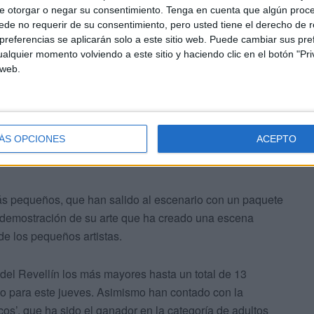
e otorgar o negar su consentimiento.
Tenga en cuenta que algún proc
de no requerir de su consentimiento, pero usted tiene el derecho de r
referencias se aplicarán solo a este sitio web. Puede cambiar sus pref
anizando la próxima actividad que será el día 5 de
alquier momento volviendo a este sitio y haciendo clic en el botón "Pri
iparemos y estamos ultimando los detalles”, ha
 web.
ÁS OPCIONES
ACEPTO
ás pequeños, que han salido al escenario con un paquete
 demostración de su arte que ha creado una escena
de los pequeños artistas.
del Revellín los más mayores hasta un total de 13
o para este jueves. Asimismo han contado con la
os’, que ha sido el ganador en la categoría de adultos