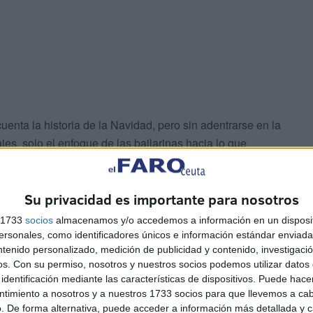
uenta la historia de la Navidad, pero sin adentrarse en la
jes, solo el enfoque de las bailarinas hacia lo que
Su privacidad es importante para nosotros
s 1733
socios
almacenamos y/o accedemos a información en un disposit
sonales, como identificadores únicos e información estándar enviada 
ntenido personalizado, medición de publicidad y contenido, investigaci
os.
Con su permiso, nosotros y nuestros socios podemos utilizar datos 
do un trabajo fuerte en poco tiempo y esperamos
identificación mediante las características de dispositivos. Puede hacer
ntimiento a nosotros y a nuestros 1733 socios para que llevemos a ca
os ido recabando de lo que ya teníamos y así se luce
. De forma alternativa, puede acceder a información más detallada y 