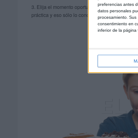
preferencias antes d
3. Elija el momento oportuno para iniciar la diet
datos personales pue
práctica y eso sólo lo conoce usted.
procesamiento. Sus p
consentimiento en cu
inferior de la página
M