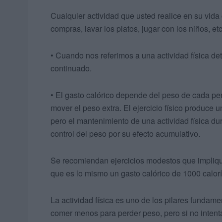
Cualquier actividad que usted realice en su vida c
compras, lavar los platos, jugar con los niños, e
• Cuando nos referimos a una actividad física d
continuado.
• El gasto calórico depende del peso de cada per
mover el peso extra. El ejercicio físico produce 
pero el mantenimiento de una actividad física d
control del peso por su efecto acumulativo.
Se recomiendan ejercicios modestos que implique
que es lo mismo un gasto calórico de 1000 calor
La actividad física es uno de los pilares fundam
comer menos para perder peso, pero si no inten