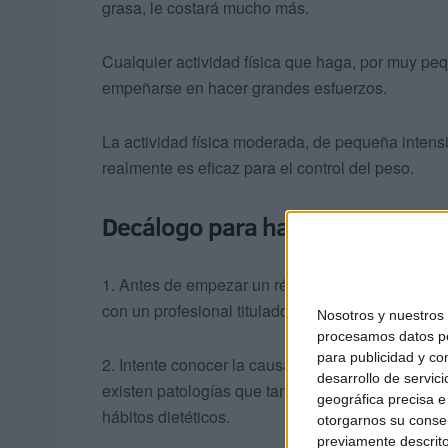
grasa, le costará mucho más.
Cualquier actividad física que haga, por muy pe
empeñarse en hacer grandes esfuerzos.
La actividad física moderada, de pequeña intens
realmente es eficaz para el control del peso.
Decálogo para hacer una dieta c
1. Antes de empezar un régimen alimenticio, sob
con un profesional titulado y especializado.
Nosotros y nuestro
procesamos datos per
para publicidad y co
2. Intente conocer la causa de su aumento de pes
desarrollo de servici
existen patologías que también pueden originarlo
geográfica precisa e 
hábitos dietéticos.
otorgarnos su conse
previamente descrito