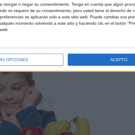
e otorgar o negar su consentimiento.
Tenga en cuenta que algún proc
a, es importante el estado de ánimo para ponerla en
de no requerir de su consentimiento, pero usted tiene el derecho de r
referencias se aplicarán solo a este sitio web. Puede cambiar sus pref
alquier momento volviendo a este sitio y haciendo clic en el botón "Pri
 web.
ÁS OPCIONES
ACEPTO