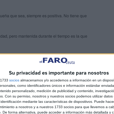
queña que sea, siempre es positiva. No tiene que
idad, pero mantenida durante el tiempo es la que
orrecta
Su privacidad es importante para nosotros
re todo si va durar más de dos semanas, debe consultar
s 1733
socios
almacenamos y/o accedemos a información en un disposit
sonales, como identificadores únicos e información estándar enviada 
ntenido personalizado, medición de publicidad y contenido, investigaci
o. Si bien es cierto que la herencia es importante y
os.
Con su permiso, nosotros y nuestros socios podemos utilizar datos 
, no olvide que el motivo frecuente es tener unos malos
identificación mediante las características de dispositivos. Puede hacer
ntimiento a nosotros y a nuestros 1733 socios para que llevemos a ca
. De forma alternativa, puede acceder a información más detallada y 