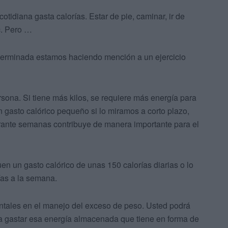
otidiana gasta calorías. Estar de pie, caminar, ir de
tc. Pero …
eterminada estamos haciendo mención a un ejercicio
sona. Si tiene más kilos, se requiere más energía para
un gasto calórico pequeño si lo miramos a corto plazo,
urante semanas contribuye de manera importante para el
n un gasto calórico de unas 150 calorías diarias o lo
ías a la semana.
entales en el manejo del exceso de peso. Usted podrá
ta gastar esa energía almacenada que tiene en forma de