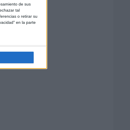
esamiento de sus
echazar tal
erencias o retirar su
vacidad" en la parte