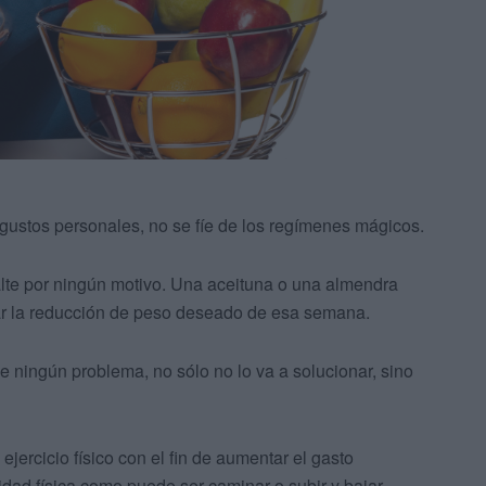
 gustos personales, no se fíe de los regímenes mágicos.
alte por ningún motivo. Una aceituna o una almendra
ar la reducción de peso deseado de esa semana.
e ningún problema, no sólo no lo va a solucionar, sino
jercicio físico con el fin de aumentar el gasto
ividad física como puede ser caminar o subir y bajar