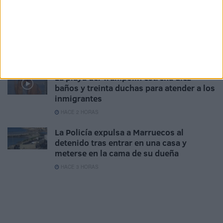
HACE 51 MINUTOS
Un inmigrante intenta la entrada en
Ceuta desde Marruecos en parapente
HACE 1 HORA
La playa del Trampolín estrena diez
baños y treinta duchas para atender a los
inmigrantes
HACE 2 HORAS
La Policía expulsa a Marruecos al
detenido tras entrar en una casa y
meterse en la cama de su dueña
HACE 3 HORAS