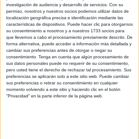
científico sobre especies marinas fósiles encontradas en
investigación de audiencia y desarrollo de servicios.
Con su
permiso, nosotros y nuestros socios podemos utilizar datos de
Ceuta, y por último tres artículos independientes que
localización geográfica precisa e identificación mediante las
versan sobre distintos aspectos del Barranco de San José.
características de dispositivos. Puede hacer clic para otorgarnos
Sin embargo, nos vamos a centrar en este artículo de
su consentimiento a nosotros y a nuestros 1733 socios para
opinión en los varamientos de animales muertos,
que llevemos a cabo el procesamiento previamente descrito. De
forma alternativa, puede acceder a información más detallada y
resumiendo mucho las investigaciones que se están
cambiar sus preferencias antes de otorgar o negar su
realizando sobre estas especies en nuestro litoral.
consentimiento.
Tenga en cuenta que algún procesamiento de
sus datos personales puede no requerir de su consentimiento,
pero usted tiene el derecho de rechazar tal procesamiento. Sus
preferencias se aplicarán solo a este sitio web. Puede cambiar
sus preferencias o retirar su consentimiento en cualquier
momento volviendo a este sitio y haciendo clic en el botón
"Privacidad" en la parte inferior de la página web.