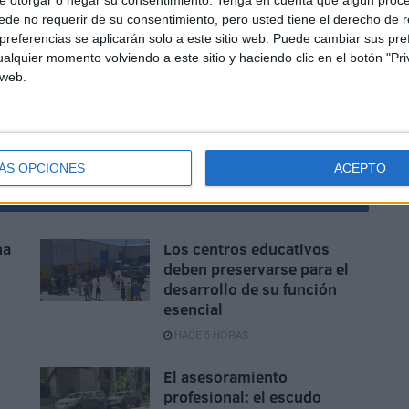
n, para destrozarla.
de no requerir de su consentimiento, pero usted tiene el derecho de r
referencias se aplicarán solo a este sitio web. Puede cambiar sus pref
alquier momento volviendo a este sitio y haciendo clic en el botón "Pri
 web.
ÁS OPCIONES
ACEPTO
na
Los centros educativos
deben preservarse para el
desarrollo de su función
esencial
HACE 5 HORAS
El asesoramiento
profesional: el escudo