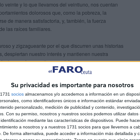
lo veinte y lo que llevamos del veintiuno, nos cuentan
ortamientos dolorosos que, como la pobreza, la
se de manera satisfactoria, y, también, la fuerza
de las raíces familiares.
oso y zigzagueante por el que discurren unas historias
as, despiertan nuestro interés y mantienen nuestra
oluciones a las cuestiones cotidianas que nos preocupan
impulsos y los frenos que explican nuestras trayectorias
Su privacidad es importante para nosotros
s 1731
socios
almacenamos y/o accedemos a información en un disposit
sonales, como identificadores únicos e información estándar enviada 
ntenido personalizado, medición de publicidad y contenido, investigaci
os.
Con su permiso, nosotros y nuestros socios podemos utilizar datos 
identificación mediante las características de dispositivos. Puede hacer
 maneras ocultas o patentes de desear o de temer, de
ntimiento a nosotros y a nuestros 1731 socios para que llevemos a ca
muestran cómo una palabra, un gesto o una actitud poseen
. De forma alternativa, puede acceder a información más detallada y 
e otorgar o negar su consentimiento.
Tenga en cuenta que algún proc