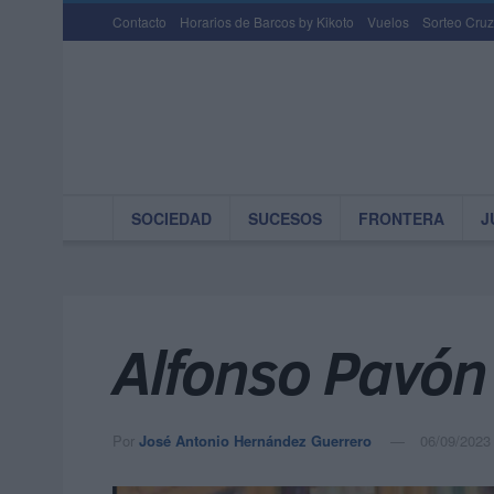
Contacto
Horarios de Barcos by Kikoto
Vuelos
Sorteo Cruz
SOCIEDAD
SUCESOS
FRONTERA
J
Alfonso Pavón
Por
José Antonio Hernández Guerrero
06/09/2023 