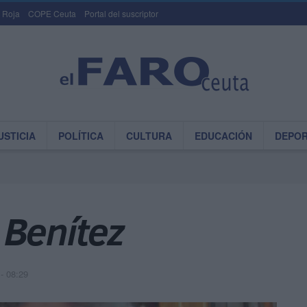
 Roja
COPE Ceuta
Portal del suscriptor
USTICIA
POLÍTICA
CULTURA
EDUCACIÓN
DEPO
 Benítez
- 08:29