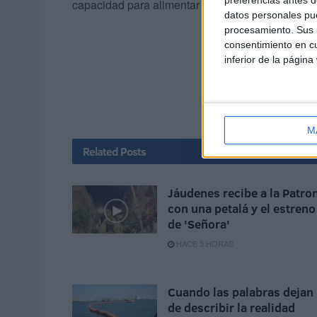
capacidad para alimentar toda una vida y, tambié
datos personales pue
procesamiento. Sus p
consentimiento en cu
inferior de la página
M
Related
Posts
Jáudenes recibe a la Patro
con una petalá y el estreno
de 'Señora'
HACE 5 HORAS
Cuando las palabras dejan
de describir la realidad