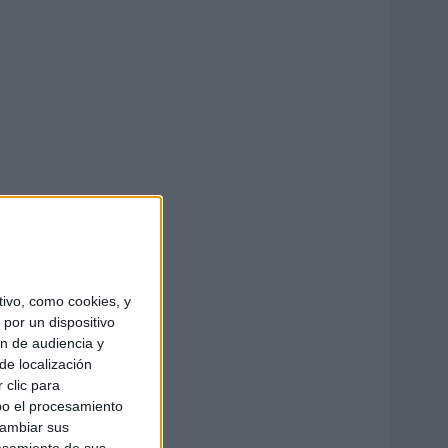
ivo, como cookies, y
por un dispositivo
ón de audiencia y
de localización
 clic para
bo el procesamiento
cambiar sus
esamiento de sus