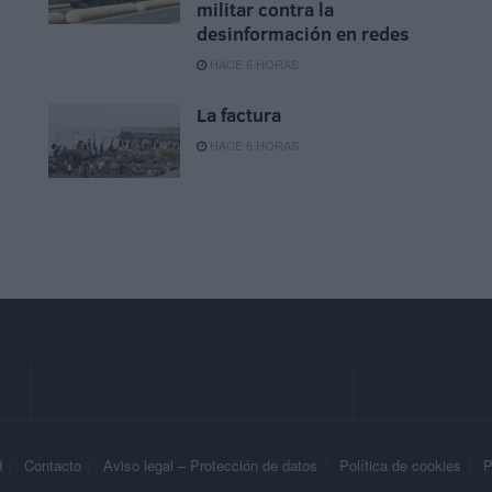
militar contra la
desinformación en redes
HACE 6 HORAS
La factura
HACE 6 HORAS
d
Contacto
Aviso legal – Protección de datos
Política de cookies
P