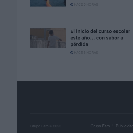
HACE 5 HORAS
El inicio del curso escolar
este año… con sabor a
pérdida
HACE 6 HORAS
Grupo Faro
Publicida
Grupo Faro © 2023