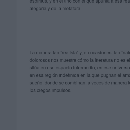
espíritus, y en el tino con el que apunta a esa r
alegoría y de la metáfora.
La manera tan “realista” y, en ocasiones, tan “nat
dolorosos nos muestra cómo la literatura no es el 
sitúa en ese espacio intermedio, en ese universo
en esa región indefinida en la que pugnan el amor 
sueño, donde se combinan, a veces de manera tur
los ciegos impulsos.