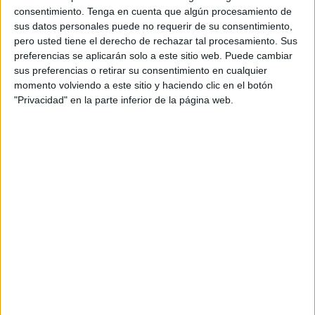
La selección
sub-15
de la cual forma parte el jugador
consentimiento.
Tenga en cuenta que algún procesamiento de
ceutí, viajó hasta Croacia para enfrentar esta cita en la que
sus datos personales puede no requerir de su consentimiento,
pero usted tiene el derecho de rechazar tal procesamiento. Sus
también estuvieron otros equipos nacionales como
preferencias se aplicarán solo a este sitio web. Puede cambiar
Croacia, República de Irlanda o Chipre.
sus preferencias o retirar su consentimiento en cualquier
momento volviendo a este sitio y haciendo clic en el botón
Conjuntos ante los que se opusieron, consiguiendo un
"Privacidad" en la parte inferior de la página web.
total de dos victorias y un partido empatado, donde los
españoles anotaron catorce goles a favor y solamente uno
en contra, resultados que muestran el gran trabajo y las
buenas sensaciones que generan estos jugadores que
prácticamente acaban de arrancar su carrera futbolística.
Este lunes la selección sub-15 se midió ante Chipre,
donde consiguieron una clara victoria por goleada con los
goles de Alex Mora, Igor Oyono, Antonio Fernández,
Madou Murcia, Juan Vacas, Guillermo Fernández y José
Luis Saez. A todo esto, habría que sumarle el gol en propia
puerta de uno de los jugadores chipriotas.