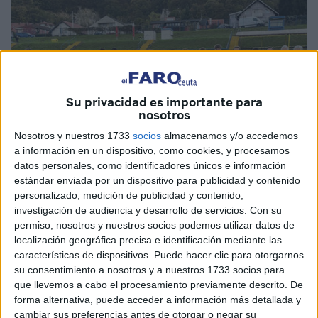
Su privacidad es importante para
nosotros
Nosotros y nuestros 1733
socios
almacenamos y/o accedemos
a información en un dispositivo, como cookies, y procesamos
datos personales, como identificadores únicos e información
Imagen cedida
estándar enviada por un dispositivo para publicidad y contenido
personalizado, medición de publicidad y contenido,
investigación de audiencia y desarrollo de servicios.
Con su
permiso, nosotros y nuestros socios podemos utilizar datos de
El
futbolista
de Ceuta Álex Mora sigue generando buenas
localización geográfica precisa e identificación mediante las
características de dispositivos. Puede hacer clic para otorgarnos
sensaciones dentro de los terrenos de juego. Esta vez con
su consentimiento a nosotros y a nuestros 1733 socios para
la Selección Española sub-15 en el Torneo de Desarrollo
que llevemos a cabo el procesamiento previamente descrito. De
de la
UEFA.
forma alternativa, puede acceder a información más detallada y
cambiar sus preferencias antes de otorgar o negar su