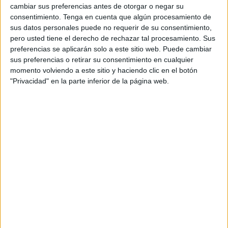
para que refuercen las labores de control.
cambiar sus preferencias antes de otorgar o negar su
consentimiento.
Tenga en cuenta que algún procesamiento de
Anecpla ha indicado que "cuando ya teníamos asumido
sus datos personales puede no requerir de su consentimiento,
que la presencia del mosquito tigre (
Aedes albopictus
) en
pero usted tiene el derecho de rechazar tal procesamiento. Sus
preferencias se aplicarán solo a este sitio web. Puede cambiar
España había llegado a un punto de no retorno y que su
sus preferencias o retirar su consentimiento en cualquier
extinción era imposible, la detección en Galicia de este
momento volviendo a este sitio y haciendo clic en el botón
vector transmisor de graves enfermedades como el
"Privacidad" en la parte inferior de la página web.
dengue, el zika o el chikungunya, entre otras, nos enfrenta
a un nuevo escenario".
Un panorama que se traduce en un continuo crecimiento
de la especie hasta llegar a colonizar todo el territorio
nacional.
La globalización y el progresivo aumento de las
temperaturas, producto del
cambio climático
, son dos de
los principales aceleradores de esta expansión, "sin señal
alguna de remisión, sino más bien todo lo contrario", han
señalado.