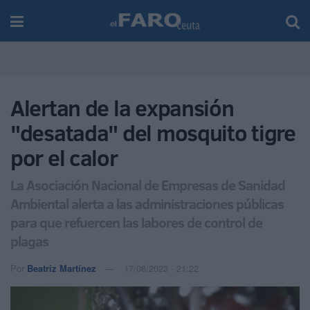
Alertan de la expansión
"desatada" del mosquito tigre
por el calor
La Asociación Nacional de Empresas de Sanidad
Ambiental alerta a las administraciones públicas
para que refuercen las labores de control de
plagas
Por
Beatriz Martínez
17/08/2023 - 21:22