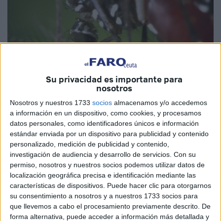
Su privacidad es importante para
nosotros
Nosotros y nuestros 1733
socios
almacenamos y/o accedemos
a información en un dispositivo, como cookies, y procesamos
datos personales, como identificadores únicos e información
Imagen cedida
estándar enviada por un dispositivo para publicidad y contenido
personalizado, medición de publicidad y contenido,
investigación de audiencia y desarrollo de servicios.
Con su
permiso, nosotros y nuestros socios podemos utilizar datos de
Las altas temperaturas
de este verano están propiciando
localización geográfica precisa e identificación mediante las
la expansión del mosquito tigre por toda España, según ha
características de dispositivos. Puede hacer clic para otorgarnos
su consentimiento a nosotros y a nuestros 1733 socios para
alertado la Asociación Nacional de Empresas de
Sanidad
que llevemos a cabo el procesamiento previamente descrito. De
Ambiental
, insistiendo a las administraciones públicas
forma alternativa, puede acceder a información más detallada y