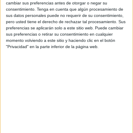
Liga Andaluza, donde demostraron un gran nivel en la
cambiar sus preferencias antes de otorgar o negar su
piscina.
consentimiento.
Tenga en cuenta que algún procesamiento de
sus datos personales puede no requerir de su consentimiento,
La
competición
, que se celebra en tierras gaditanas, se
pero usted tiene el derecho de rechazar tal procesamiento. Sus
llevará a cabo desde este jueves hasta el próximo
preferencias se aplicarán solo a este sitio web. Puede cambiar
sus preferencias o retirar su consentimiento en cualquier
domingo. En total, los nadadores ceutíes competirán en
momento volviendo a este sitio y haciendo clic en el botón
cinco modalidades diferentes, donde intentarán dar el
"Privacidad" en la parte inferior de la página web.
máximo y dejar el nombre de Ceuta en lo más alto.
Para Joel González será su primera vez en un
campeonato de esta envergadura, pues el nadador, que es
el más pequeño del club, comenzó el pasado verano a
formar parte de este equipo. Su gran trabajo le llevó a
conseguir una plaza en la modalidad de 50 metros Libre,
donde competirá este viernes.
Junto a él viajará Alejandro López, quien ya tiene más
experiencia en este tipo de pruebas.