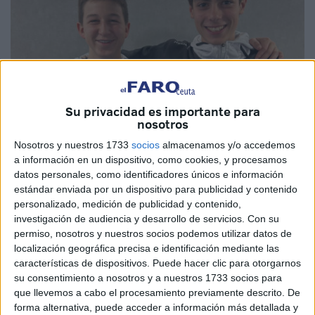
Su privacidad es importante para
nosotros
Imagen cedida
Nosotros y nuestros 1733
socios
almacenamos y/o accedemos
a información en un dispositivo, como cookies, y procesamos
datos personales, como identificadores únicos e información
estándar enviada por un dispositivo para publicidad y contenido
personalizado, medición de publicidad y contenido,
Los
nadadores
del
Club Natación Caballa
de Ceuta,
investigación de audiencia y desarrollo de servicios.
Con su
Alejandro López y Joel González, ponen rumbo al
permiso, nosotros y nuestros socios podemos utilizar datos de
localización geográfica precisa e identificación mediante las
Campeonato de Andalucía Infantil y Junior.
características de dispositivos. Puede hacer clic para otorgarnos
su consentimiento a nosotros y a nuestros 1733 socios para
Ambos consiguieron el pase a este
Campeonato de
que llevemos a cabo el procesamiento previamente descrito. De
Andalucía
en las pruebas celebradas anteriormente de la
forma alternativa, puede acceder a información más detallada y