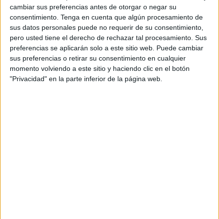
cambiar sus preferencias antes de otorgar o negar su
Las palabras trasmitidas por teléfono fueron el culmino de
consentimiento.
Tenga en cuenta que algún procesamiento de
una fiesta, donde los abuelos: Encarna y Pepe, volvían a
sus datos personales puede no requerir de su consentimiento,
la ilusión de sus sábados de desenfreno.
pero usted tiene el derecho de rechazar tal procesamiento. Sus
preferencias se aplicarán solo a este sitio web. Puede cambiar
Y llegó la hora, un telegrama empezó el melodrama de ir a
sus preferencias o retirar su consentimiento en cualquier
toda prisa de Barcelona a Ceuta, un Renault 5 viejo, pero
momento volviendo a este sitio y haciendo clic en el botón
"Privacidad" en la parte inferior de la página web.
con ganas de dar el callo.
Me esperaste hasta que llegué y al poco tiempo fue tu
madre al paritorio.
Subiste a la habitación del hospital y allí nos encontramos
un padre primerizo y un nene pequeño, yo asustado y tú
muy tranquilo. Yo pensando en qué iba a hacer si lloraba y
tú mirándome.
Quedaba pensar tu nombre, ya que había un montón de
primos por parte de tu mamá, y no quería coincidir, y me