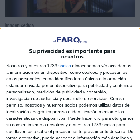
Imagen cedida
Su privacidad es importante para
Fuiste bendecido por el patrocinio del gran jefe José
nosotros
Benedicto, cuando fue consultado por si le alegraba tener
Nosotros y nuestros 1733
socios
almacenamos y/o accedemos
su primer nieto, todo secundado por una mamá que
a información en un dispositivo, como cookies, y procesamos
datos personales, como identificadores únicos e información
deseaba probar la maternidad. Y él con sus poderes
estándar enviada por un dispositivo para publicidad y contenido
ocultos, pensó en esa magnificencia de poder, su apellido
personalizado, medición de publicidad y contenido,
prolongarse una generación más, y dió el pistoletazo de
investigación de audiencia y desarrollo de servicios.
Con su
salida a un nuevo Benedicto, primogénito de una saga.
permiso, nosotros y nuestros socios podemos utilizar datos de
localización geográfica precisa e identificación mediante las
Y los primeros augurios fueron buenos cuando al ir al
características de dispositivos. Puede hacer clic para otorgarnos
ginecólogo allá en Barcelona, en la prestigiosa clínica
su consentimiento a nosotros y a nuestros 1733 socios para
que llevemos a cabo el procesamiento previamente descrito. De
Delfos, una médica me dio la noticia: era un varoncito.
forma alternativa, puede acceder a información más detallada y