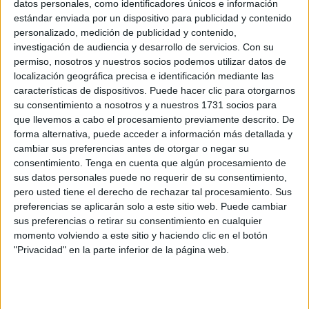
datos personales, como identificadores únicos e información
Ciudad cómo propuestas de MEJORAS a dicho plan una
estándar enviada por un dispositivo para publicidad y contenido
vez aprobado, como ya ha sido y esperamos que se
personalizado, medición de publicidad y contenido,
reconsideren y se apliquen para su mayor eficacia.
investigación de audiencia y desarrollo de servicios.
Con su
permiso, nosotros y nuestros socios podemos utilizar datos de
También para que la ciudadanía tenga constancia de lo
localización geográfica precisa e identificación mediante las
características de dispositivos. Puede hacer clic para otorgarnos
que fue enviado por esta asociación ya que en el informe
su consentimiento a nosotros y a nuestros 1731 socios para
de Obimasa no se hace constar. Así cada uno podrá sacar
que llevemos a cabo el procesamiento previamente descrito. De
sus propias conclusiones.
forma alternativa, puede acceder a información más detallada y
cambiar sus preferencias antes de otorgar o negar su
Alegaciones al Plan Contra Incendios de los años 2023 y
consentimiento.
Tenga en cuenta que algún procesamiento de
2024. Realizadas por la Asociación Plataforma en
sus datos personales puede no requerir de su consentimiento,
pero usted tiene el derecho de rechazar tal procesamiento. Sus
Defensa del Arbolado Urbano, la biodiversidad y el Medio
preferencias se aplicarán solo a este sitio web. Puede cambiar
Ambiente (DAUBMA).
sus preferencias o retirar su consentimiento en cualquier
momento volviendo a este sitio y haciendo clic en el botón
Actuaciones que se han debido realizar y no se han
"Privacidad" en la parte inferior de la página web.
realizado: En las fechas que estamos, finales de julio de
2024. Sigue habiendo zonas en los montes donde se han
realizado trabajos de clareos, podas y talas de árboles y