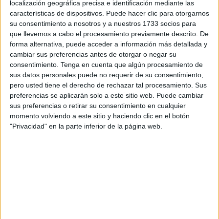
localización geográfica precisa e identificación mediante las
sin exagerar, que está prostituyendo la Navidad,
características de dispositivos. Puede hacer clic para otorgarnos
convirtiéndola en una excusa para fomentar un
su consentimiento a nosotros y a nuestros 1733 socios para
consumismo puro y duro que nada tiene que ver con su
que llevemos a cabo el procesamiento previamente descrito. De
forma alternativa, puede acceder a información más detallada y
esencia.
cambiar sus preferencias antes de otorgar o negar su
consentimiento.
Tenga en cuenta que algún procesamiento de
No se entiende que el alumbrado navideño se encienda el
sus datos personales puede no requerir de su consentimiento,
22 de noviembre, salvo por el interés de incentivar el gasto
pero usted tiene el derecho de rechazar tal procesamiento. Sus
durante más tiempo. A esto hay que añadir el elevado
preferencias se aplicarán solo a este sitio web. Puede cambiar
consumo energético y la escasa sensibilidad
sus preferencias o retirar su consentimiento en cualquier
medioambiental que demuestra una medida así. En una
momento volviendo a este sitio y haciendo clic en el botón
"Privacidad" en la parte inferior de la página web.
época en la que se habla constantemente de
sostenibilidad, decisiones como esta resultan incoherentes
y poco responsables.
Lo razonable sería que las luces se encendieran en fechas
próximas al inicio de las vacaciones escolares. No hay
que olvidar que los niños son los principales protagonistas
de la Navidad y que adelantarla casi un mes solo consigue