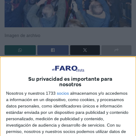
Imagen de archivo
El alcalde Juan Vivas parece empeñado en competir con
su compañero de partido, el alcalde de Vigo, para ver
Su privacidad es importante para
quién coloca más luces navideñas en las calles y quién
nosotros
las enciende antes. Una carrera absurda que poco tiene
Nosotros y nuestros 1733
socios
almacenamos y/o accedemos
que ver con el verdadero espíritu de la Navidad y mucho
a información en un dispositivo, como cookies, y procesamos
con el espectáculo, el despilfarro y el consumismo.
datos personales, como identificadores únicos e información
estándar enviada por un dispositivo para publicidad y contenido
Lejos de mejorar, Vivas parece ir cada día un paso más
personalizado, medición de publicidad y contenido,
allá, dispuesto a cargarse la auténtica Navidad y, con ello,
investigación de audiencia y desarrollo de servicios.
Con su
permiso, nosotros y nuestros socios podemos utilizar datos de
la ilusión tanto de niños como de mayores. Se podría decir,