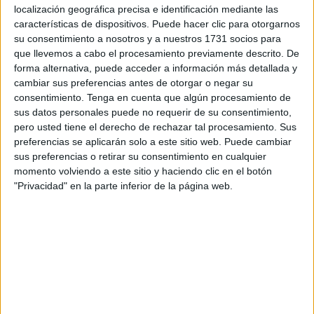
localización geográfica precisa e identificación mediante las
pronunciamiento de la
exministra socialista María
características de dispositivos. Puede hacer clic para otorgarnos
Antonia Trujillo
, quien ha asegurado que ambas
su consentimiento a nosotros y a nuestros 1731 socios para
poblaciones sobre suelo africano son "una
afrenta a la
que llevemos a cabo el procesamiento previamente descrito. De
forma alternativa, puede acceder a información más detallada y
integridad territorial de Marruecos".
cambiar sus preferencias antes de otorgar o negar su
consentimiento.
Tenga en cuenta que algún procesamiento de
"Que Ceuta y Melilla son españolas no le cabe duda a
sus datos personales puede no requerir de su consentimiento,
nadie", ha sostenido Albares en su respuesta sobre el
pero usted tiene el derecho de rechazar tal procesamiento. Sus
pronunciamiento de la exministra de Vivienda en un
preferencias se aplicarán solo a este sitio web. Puede cambiar
gobierno de José Luis Rodríguez Zapatero, mientras que
sus preferencias o retirar su consentimiento en cualquier
momento volviendo a este sitio y haciendo clic en el botón
ha proseguido considerando que "las fronteras
"Privacidad" en la parte inferior de la página web.
internacionales de España no tienen discusión", para lo
que ha apuntado que no es necesario que "nadie certifique
nada sobre Burgos y Valladolid, ni Ceuta y Melilla, son
españolas y punto".
La exministra socialista de Vivienda María Antonia Trujillo
afirmó este fin de semana en una entrevista con el medio
digital marroquí Rue20 que la reivindicación marroquí