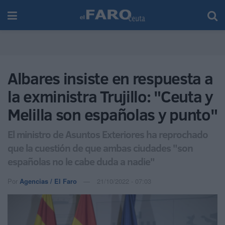
Albares insiste en respuesta a
la exministra Trujillo: "Ceuta y
Melilla son españolas y punto"
El ministro de Asuntos Exteriores ha reprochado
que la cuestión de que ambas ciudades "son
españolas no le cabe duda a nadie"
Por
Agencias / El Faro
21/10/2022 - 07:03