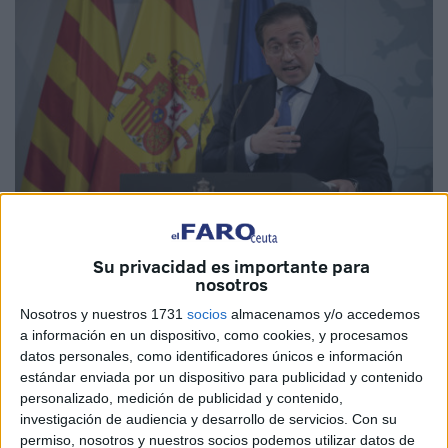
EFE
Su privacidad es importante para
nosotros
Nosotros y nuestros 1731
socios
almacenamos y/o accedemos
a información en un dispositivo, como cookies, y procesamos
El ministro de Asuntos Exteriores, Unión Europea y
datos personales, como identificadores únicos e información
Cooperación, José Manuel Albares, ha proclamado este
estándar enviada por un dispositivo para publicidad y contenido
viernes en Sevilla durante el coloquio posterior a una
personalizado, medición de publicidad y contenido,
conferencia que las ciudades autónomas de Ceuta y
investigación de audiencia y desarrollo de servicios.
Con su
permiso, nosotros y nuestros socios podemos utilizar datos de
Melilla
"son españolas y punto", en réplica a un