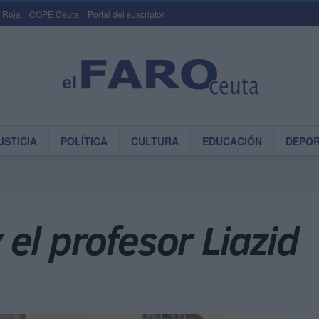
 Roja
COPE Ceuta
Portal del suscriptor
USTICIA
POLÍTICA
CULTURA
EDUCACIÓN
DEPO
y el profesor Liazid