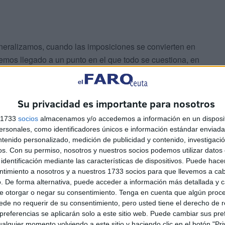
ralizamos, cuando las imposiciones se convierten en
os llegado a un punto en el que todo se cuestiona, en
 es, en que los salvadores barriobajeros se creen con el
ta, cuáles son los modos y maneras de vivir aceptables y
mos tener.
Su privacidad es importante para nosotros
s 1733
socios
almacenamos y/o accedemos a información en un disposit
sonales, como identificadores únicos e información estándar enviada 
ntenido personalizado, medición de publicidad y contenido, investigaci
os.
Con su permiso, nosotros y nuestros socios podemos utilizar datos 
identificación mediante las características de dispositivos. Puede hacer
ntimiento a nosotros y a nuestros 1733 socios para que llevemos a ca
. De forma alternativa, puede acceder a información más detallada y 
 personas como causantes del mismo es de cobardes,
e otorgar o negar su consentimiento.
Tenga en cuenta que algún proc
s, de cobardes disfrazados de héroes que solo
de no requerir de su consentimiento, pero usted tiene el derecho de r
referencias se aplicarán solo a este sitio web. Puede cambiar sus pref
alquier momento volviendo a este sitio y haciendo clic en el botón "Pri