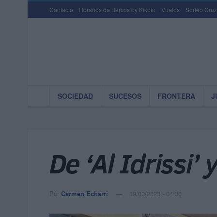
Contacto
Horarios de Barcos by Kikoto
Vuelos
Sorteo Cruz
SOCIEDAD
SUCESOS
FRONTERA
J
De ‘Al Idrissi’ 
Por
Carmen Echarri
19/03/2023 - 04:30