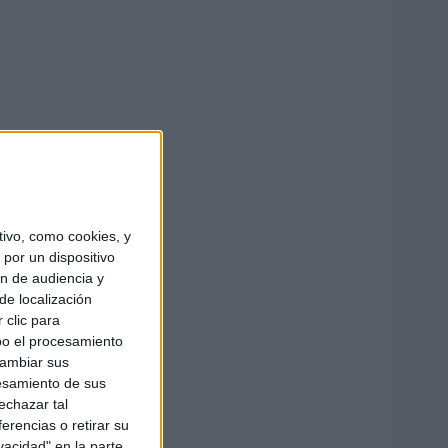
ivo, como cookies, y
por un dispositivo
ón de audiencia y
de localización
 clic para
bo el procesamiento
cambiar sus
esamiento de sus
echazar tal
erencias o retirar su
vacidad" en la parte