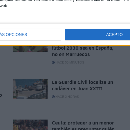
 web.
Exigen al Gobierno que la
ÁS OPCIONES
ACEPTO
n
final de la Copa Mundial de
fútbol 2030 sea en España,
no en Marruecos
HACE 55 MINUTOS
La Guardia Civil localiza un
cadáver en Juan XXIII
o
HACE 2 HORAS
Ceuta: proteger a un menor
también es preguntar quién