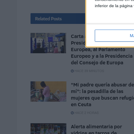
inferior de la página
Related
Posts
Carta abierta a la
M
Presidencia de la Comisió
Europea, al Parlamento
Europeo y a la Presidencia
del Consejo de Europa
HACE 39 MINUTOS
"Mi padre quería abusar de
mí": la pesadilla de las
mujeres que buscan refugi
en Ceuta
HACE 2 HORAS
Alerta alimentaria por
vidrios en tarros de