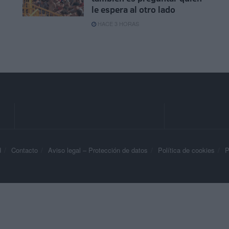
le espera al otro lado
HACE 3 HORAS
d
Contacto
Aviso legal – Protección de datos
Política de cookies
P