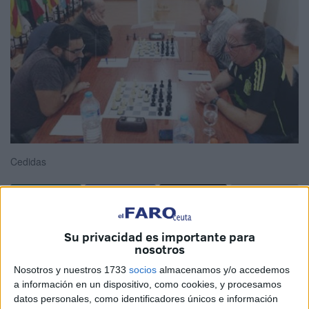
Cedidas
El principal objetivo que tenían nuestros jugadores para la
Su privacidad es importante para
temporada venidera 2021-2022, era intentar colarse en la
nosotros
Primera Andaluza. Las ganas de competir de nuestros
Nosotros y nuestros 1733
socios
almacenamos y/o accedemos
jugadores, muy cotizados en la otra orilla peninsular, eran
a información en un dispositivo, como cookies, y procesamos
tremendas. Pero fuimos apeados de poder estar en esta
datos personales, como identificadores únicos e información