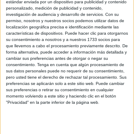
estándar enviada por un dispositivo para publicidad y contenido
división y competir con los mejores tableros de Andalucía.
personalizado, medición de publicidad y contenido,
investigación de audiencia y desarrollo de servicios.
Con su
Recordamos que Ceuta al ser una ciudad autónoma, no
permiso, nosotros y nuestros socios podemos utilizar datos de
pertenece a Andalucía, pero nuestros dirigentes tanto
localización geográfica precisa e identificación mediante las
ceutíes, como malagueños e institucionales de Madrid,
características de dispositivos. Puede hacer clic para otorgarnos
hicieron posible tener un equipo en la Primera de Málaga.
su consentimiento a nosotros y a nuestros 1733 socios para
que llevemos a cabo el procesamiento previamente descrito. De
Era un equipo híbrido donde nuestros más destacados
forma alternativa, puede acceder a información más detallada y
deportistas pudieron estar compitiendo con los mejores
cambiar sus preferencias antes de otorgar o negar su
jugadores de Málaga. Este club se denominó San Pedro
consentimiento.
Tenga en cuenta que algún procesamiento de
de Alcántara-Ceuta y bajo esta denominación nuestros
sus datos personales puede no requerir de su consentimiento,
pero usted tiene el derecho de rechazar tal procesamiento. Sus
más prestigiosos ajedrecistas como fueron Pareja, Medina,
preferencias se aplicarán solo a este sitio web. Puede cambiar
Robles, Granja, Seguín, Castillo, Benedicto, Mulero, Musa
sus preferencias o retirar su consentimiento en cualquier
entre otros que este año no pudieron competir por el virus
momento volviendo a este sitio y haciendo clic en el botón
y el miedo a las consecuencias.
"Privacidad" en la parte inferior de la página web.
Pero todo tuvo sus frutos a nivel administrativo, con la
renuncia de varios equipos y por consiguiente
preguntándonos si queríamos coger alguna de las tres