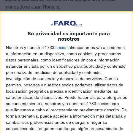
manos José Juan Romero.
El técnico de Gerena empezaba en el Ceuta en la
campaña 2019-2020, pero aún sin Capa ni Aisar. En ese
Su privacidad es importante para
momento, el conjunto caballa pudo pelear por el ascenso,
nosotros
pero la pandemia impidió que jugara los play-off.
Nosotros y nuestros 1733
socios
almacenamos y/o accedemos
a información en un dispositivo, como cookies, y procesamos
Temporada 2020-2021
datos personales, como identificadores únicos e información
estándar enviada por un dispositivo para publicidad y contenido
En esta segunda campaña de José Juan Romero
llegaron
personalizado, medición de publicidad y contenido,
investigación de audiencia y desarrollo de servicios.
Con su
al equipo
Aisar
, que venía de haber hecho una gran
permiso, nosotros y nuestros socios podemos utilizar datos de
campaña en el Levante en División de Honor juvenil,
y
localización geográfica precisa e identificación mediante las
Albert
Capa
, que llegó en mitad de la temporada
características de dispositivos. Puede hacer clic para otorgarnos
procedente de la UE Horta, de Tercera División.
su consentimiento a nosotros y a nuestros 1733 socios para
que llevemos a cabo el procesamiento previamente descrito. De
Nadie sabía que les iba a deparar el futuro con el Ceuta y
forma alternativa, puede acceder a información más detallada y
cambiar sus preferencias antes de otorgar o negar su
hasta dónde iban a llegar.
consentimiento.
Tenga en cuenta que algún procesamiento de