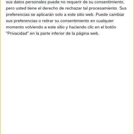
sus datos personales puede no requerir de su consentimiento,
Primer ascenso
pero usted tiene el derecho de rechazar tal procesamiento. Sus
preferencias se aplicarán solo a este sitio web. Puede cambiar
En la primera temporada, estos dos jugadores
aportaron
sus preferencias o retirar su consentimiento en cualquier
momento volviendo a este sitio y haciendo clic en el botón
lo suyo para lograr el primer ascenso
, a Segunda
"Privacidad" en la parte inferior de la página web.
División RFEF. La reforma en las categorías hizo que el
Ceuta que estaba en la cuarta categoría, se quedara de
nuevo en esa misma línea, aunque con algo más de
empaque.
Aisar en su primera campaña, aportó un tanto y fue titular
en 11 encuentros, con un total de 1.004 minutos. Fue un
revulsivo en los segundos tiempos y ya estaba marcando
su línea de cara al futuro.
Capa se colocó en el eje de la zaga y fue pieza básica
para José Juan Romero, además consiguió dos tantos.