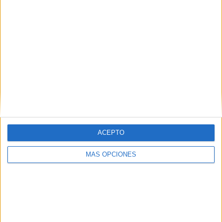
Capa se había marchado al Cacereño
, pero volvió a su
‘Ceuta’ para volver a hacer historia, completando un buen
final de temporada.
ACEPTO
MÁS OPCIONES
Play-off
La campaña 2023-2024 el Ceuta llegaba con las ideas
claras,
entrar en play-off
tras conseguir la permanencia.