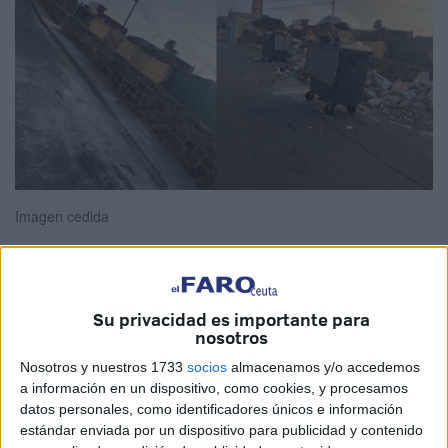
Imagen cedida
Ahmed Soltani
, presidente de la
asociación de vecinos
Su privacidad es importante para
nosotros
de la barriada Príncipe Felipe
, ha agradecido a
Tamara
Guerrero
, directora general de la Ciudad, las gestiones
Nosotros y nuestros 1733
socios
almacenamos y/o accedemos
a información en un dispositivo, como cookies, y procesamos
llevadas a cabo para atender una demanda vecinal en
datos personales, como identificadores únicos e información
este punto de Ceuta.
estándar enviada por un dispositivo para publicidad y contenido