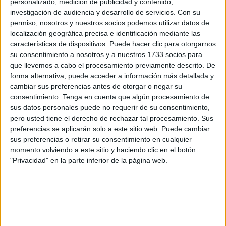
personalizado, medición de publicidad y contenido,
Y es que Soltani llevaba desde el 25 de julio quejándose
investigación de audiencia y desarrollo de servicios.
Con su
porque
no venían a recoger los residuos en
permiso, nosotros y nuestros socios podemos utilizar datos de
contenedores
sin lograr una atención hasta que le
localización geográfica precisa e identificación mediante las
trasladó esta incidencia a Guerrero.
características de dispositivos. Puede hacer clic para otorgarnos
su consentimiento a nosotros y a nuestros 1733 socios para
que llevemos a cabo el procesamiento previamente descrito. De
forma alternativa, puede acceder a información más detallada y
cambiar sus preferencias antes de otorgar o negar su
consentimiento.
Tenga en cuenta que algún procesamiento de
sus datos personales puede no requerir de su consentimiento,
pero usted tiene el derecho de rechazar tal procesamiento. Sus
preferencias se aplicarán solo a este sitio web. Puede cambiar
sus preferencias o retirar su consentimiento en cualquier
momento volviendo a este sitio y haciendo clic en el botón
"Privacidad" en la parte inferior de la página web.
Hoy mismo, cuenta Soltani, “han retirado todo” lo que