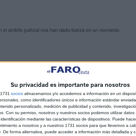
en el ámbito judicial nos han dado fuerza en un momento
Su privacidad es importante para nosotros
on y han estado de testigo que también quitaron
s 1731
socios
almacenamos y/o accedemos a información en un disposit
sonales, como identificadores únicos e información estándar enviada 
ntenido personalizado, medición de publicidad y contenido, investigaci
os.
Con su permiso, nosotros y nuestros socios podemos utilizar datos 
identificación mediante las características de dispositivos. Puede hacer
ntimiento a nosotros y a nuestros 1731 socios para que llevemos a ca
. De forma alternativa, puede acceder a información más detallada y 