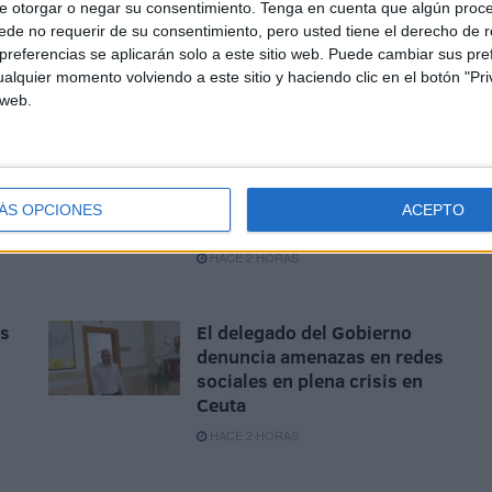
e otorgar o negar su consentimiento.
Tenga en cuenta que algún proc
ue
El Gobierno destina 6,5
de no requerir de su consentimiento, pero usted tiene el derecho de r
e
millones de euros para
referencias se aplicarán solo a este sitio web. Puede cambiar sus pref
reforzar la atención a los
alquier momento volviendo a este sitio y haciendo clic en el botón "Pri
inmigrantes
 web.
HACE 26 MINUTOS
a
Colegios en vez de
as
cuarteles, la solución para
ÁS OPCIONES
ACEPTO
acoger menores en Ceuta
HACE 2 HORAS
as
El delegado del Gobierno
denuncia amenazas en redes
sociales en plena crisis en
Ceuta
HACE 2 HORAS