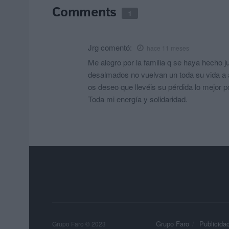
Comments
1
Jrg
comentó:
hace 11 meses
Me alegro por la familia q se haya hecho ju
desalmados no vuelvan un toda su vida a a
os deseo que llevéis su pérdida lo mejor 
Toda mi energía y solidaridad.
Grupo Faro
Publicida
Grupo Faro © 2023