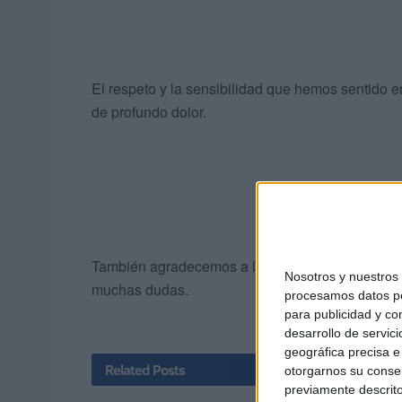
El respeto y la sensibilidad que hemos sentido 
de profundo dolor.
También agradecemos a los agentes que declarar
Nosotros y nuestro
muchas dudas.
procesamos datos per
para publicidad y co
desarrollo de servici
geográfica precisa e 
Related
Posts
otorgarnos su conse
previamente descrito