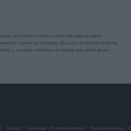
sticia, por el trato recibido y sobre todo para qu estos
sesinar a personas inocentes. Me sumo al dolor de la familia,
posible, y q a esos monstruos no tengáis que verlos jamas.
d
Contacto
Aviso legal – Protección de datos
Política de cookies
P