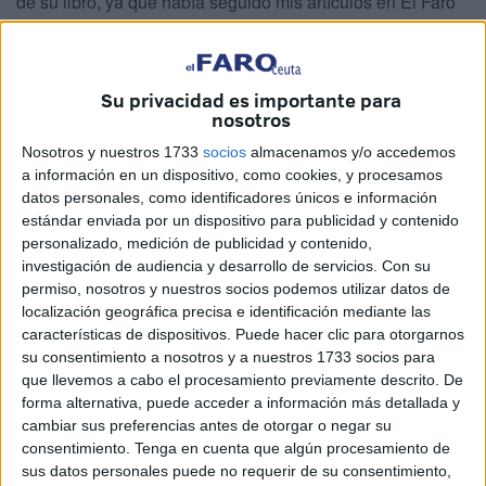
de su libro, ya que había seguido mis artículos en El Faro
de Ceuta y, por ello, conocía que yo había publicado varios
en los que me había referido a la vida y obra de don
Manuel.
Su privacidad es importante para
nosotros
A este último, tuve la doble suerte de conocerlo en Ceuta,
Nosotros y nuestros 1733
socios
almacenamos y/o accedemos
donde estuvo destinado de capitán del Cuerpo Jurídico del
a información en un dispositivo, como cookies, y procesamos
Ejército desde 1948 hasta 1969, cuando ya ascendió a
datos personales, como identificadores únicos e información
general y marcho destinado a Madrid, aunque sin que me
estándar enviada por un dispositivo para publicidad y contenido
vinculara al mismo ninguna relación de confianza ni de
personalizado, medición de publicidad y contenido,
investigación de audiencia y desarrollo de servicios.
Con su
amistad, sino únicamente, por haber sido el mismo muy
permiso, nosotros y nuestros socios podemos utilizar datos de
conocido en la ciudad ceutí por su intensa actividad
localización geográfica precisa e identificación mediante las
literaria, periodística y cultural, concretamente, en el
características de dispositivos. Puede hacer clic para otorgarnos
“Centro Cultural de los Ejércitos Manuel Alonso Alcalde”,
su consentimiento a nosotros y a nuestros 1733 socios para
que llevemos a cabo el procesamiento previamente descrito. De
que lleva su propio nombre en su cariñoso recuerdo.
forma alternativa, puede acceder a información más detallada y
Recitando poemas en el mismo, a pesar de su menguada
cambiar sus preferencias antes de otorgar o negar su
talla y de su figura física más bien menuda, se crecía como
consentimiento.
Tenga en cuenta que algún procesamiento de
un gigante y hacía vibrar y ponerle los bellos de punta a
sus datos personales puede no requerir de su consentimiento,