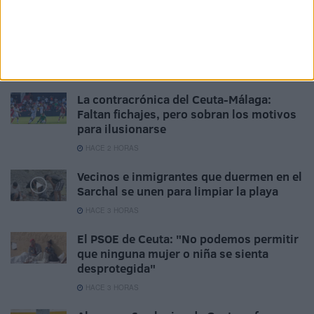
"Ataque híbrido algorítmico", el análisis
de Thierry Breton sobre la entrada
masiva en Ceuta
HACE 1 HORA
La contracrónica del Ceuta-Málaga:
Faltan fichajes, pero sobran los motivos
para ilusionarse
HACE 2 HORAS
Vecinos e inmigrantes que duermen en el
Sarchal se unen para limpiar la playa
HACE 3 HORAS
El PSOE de Ceuta: "No podemos permitir
que ninguna mujer o niña se sienta
desprotegida"
HACE 3 HORAS