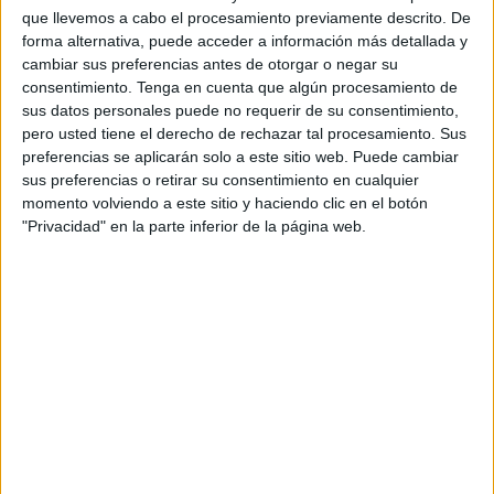
Las tres modalidades que suele haber en esta prueba:
que llevemos a cabo el procesamiento previamente descrito. De
carrera a pie de 20 kilómetros, carrera a pie de 50
forma alternativa, puede acceder a información más detallada y
kilómetros y la bicicleta, tuvieron el éxito esperado.
cambiar sus preferencias antes de otorgar o negar su
consentimiento.
Tenga en cuenta que algún procesamiento de
A las 14:00 horas comenzaron las inscripciones de los 20
sus datos personales puede no requerir de su consentimiento,
km y ninguna sorpresa, pero sí rapidez en todos los
pero usted tiene el derecho de rechazar tal procesamiento. Sus
preferencias se aplicarán solo a este sitio web. Puede cambiar
participantes. En apenas 6 minutos se agotaron las 1.700
sus preferencias o retirar su consentimiento en cualquier
plazas de esta categoría.
momento volviendo a este sitio y haciendo clic en el botón
"Privacidad" en la parte inferior de la página web.
Las de 50 kilómetros tardaron algo más en agotarse, ya
que es una prueba más dura y no todo el mundo está
preparado. Sin embargo, por la noche también se colgó el
cartel de no hay más plazas disponibles.
Las bicicletas, más de lo mismo, comenzó y en apenas
minutos punto y final a la posibilidad de participar o a la
lista de espera.
Por último, la carrera de infantil con unas 200 plazas, que