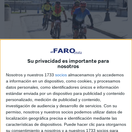
Su privacidad es importante para
nosotros
Foto de archivo
Nosotros y nuestros 1733
socios
almacenamos y/o accedemos
a información en un dispositivo, como cookies, y procesamos
datos personales, como identificadores únicos e información
estándar enviada por un dispositivo para publicidad y contenido
Este sábado era un día clave para la
sexta edición
de la
personalizado, medición de publicidad y contenido,
‘
Cuna de la Legión’
de Ceuta. Era el día de comenzar a
investigación de audiencia y desarrollo de servicios.
Con su
permiso, nosotros y nuestros socios podemos utilizar datos de
realizar las inscripciones y como en años anteriores, las
localización geográfica precisa e identificación mediante las
plazas se agotaron rápidamente.
características de dispositivos. Puede hacer clic para otorgarnos
su consentimiento a nosotros y a nuestros 1733 socios para