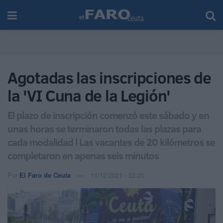
Agotadas las inscripciones de
la 'VI Cuna de la Legión'
El plazo de inscripción comenzó este sábado y en
unas horas se terminaron todas las plazas para
cada modalidad l Las vacantes de 20 kilómetros se
completaron en apenas seis minutos
Por
El Faro de Ceuta
11/12/2021 - 22:20