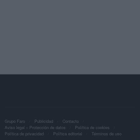
Grupo Faro
Publicidad
Contacto
Aviso legal – Protección de datos
Política de cookies
Política de privacidad
Política editorial
Términos de uso