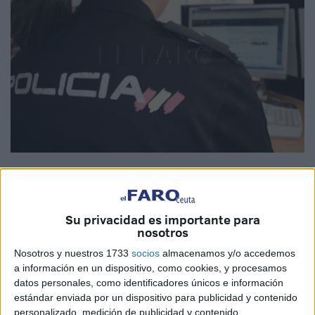
Imagen de archivo
Su privacidad es importante para
nosotros
El director general de la
Policía Nacional
, Francisco
Nosotros y nuestros 1733
socios
almacenamos y/o accedemos
Pardo, ha presidido el acto de inauguración del primer
a información en un dispositivo, como cookies, y procesamos
curso de inglés asíncrono organizado por la Policía
datos personales, como identificadores únicos e información
Nacional. Un curso que también podrán hacer los agentes
estándar enviada por un dispositivo para publicidad y contenido
de Ceuta y para el que la Policía se ha aliado con
personalizado, medición de publicidad y contenido,