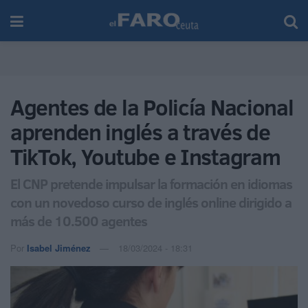
Agentes de la Policía Nacional
aprenden inglés a través de
TikTok, Youtube e Instagram
El CNP pretende impulsar la formación en idiomas
con un novedoso curso de inglés online dirigido a
más de 10.500 agentes
Por
Isabel Jiménez
18/03/2024 - 18:31