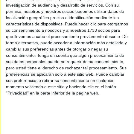
investigación de audiencia y desarrollo de servicios.
Con su
creadores de contenido de plataformas como
TikTok,
permiso, nosotros y nuestros socios podemos utilizar datos de
Youtube e Instagram
y al que ya se han preinscrito
localización geográfica precisa e identificación mediante las
10.556 agentes en los niveles A1 y A2.
características de dispositivos. Puede hacer clic para otorgarnos
su consentimiento a nosotros y a nuestros 1733 socios para
Entre los objetivos de esta actividad formativa están
que llevemos a cabo el procesamiento previamente descrito. De
acercar el conocimiento de idiomas a los miembros de la
forma alternativa, puede acceder a información más detallada y
cambiar sus preferencias antes de otorgar o negar su
Policía Nacional, descentralizar la formación mediante el
consentimiento.
Tenga en cuenta que algún procesamiento de
uso de las nuevas tecnologías y
facilitar el acceso
al
sus datos personales puede no requerir de su consentimiento,
conocimiento de idiomas a los policías nacionales.
pero usted tiene el derecho de rechazar tal procesamiento. Sus
preferencias se aplicarán solo a este sitio web. Puede cambiar
En los últimos cinco años, y de forma más acusada desde
sus preferencias o retirar su consentimiento en cualquier
la aprobación del Reglamento de Procesos Selectivos y
momento volviendo a este sitio y haciendo clic en el botón
"Privacidad" en la parte inferior de la página web.
Formación, se ha observado un aumento exponencial en
la solicitud de
formación en idiomas
en la Policía
Nacional, especialmente para los niveles A1 y A2 de
inglés.
Para dar respuesta a esta demanda, el máximo