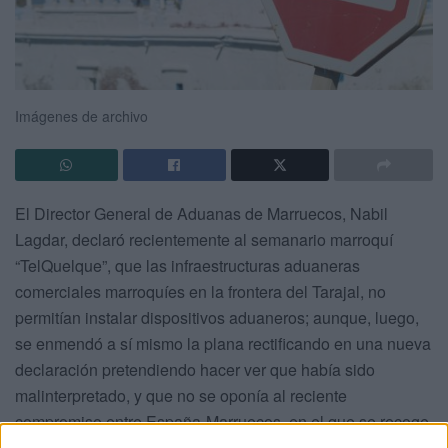
Imágenes de archivo
El Director General de Aduanas de Marruecos, Nabil
Lagdar, declaró recientemente al semanario marroquí
“TelQuelque”, que las infraestructuras aduaneras
comerciales marroquíes en la frontera del Tarajal, no
permitían instalar dispositivos aduaneros; aunque, luego,
se enmendó a sí mismo la plana rectificando en una nueva
declaración pretendiendo hacer ver que había sido
malinterpretado, y que no se oponía al reciente
compromiso entre España-Marruecos, en el que se recoge,
la plena normalización de la circulación de personas y