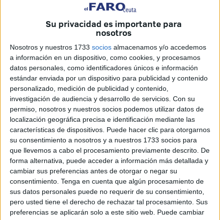
mercancías de manera ordenada, incluyendo dispositivos
Su privacidad es importante para
apropiados de control aduanero a nivel terrestre y
nosotros
marítimo, para que la frontera funcione como lo que es,
Nosotros y nuestros 1733
socios
almacenamos y/o accedemos
una Aduana exterior de la Unión Europea que en cuanto
a información en un dispositivo, como cookies, y procesamos
se tome la decisión política, la vamos a aplicar.
datos personales, como identificadores únicos e información
estándar enviada por un dispositivo para publicidad y contenido
Y se está ahora mucho en el debate sobre la conveniencia
personalizado, medición de publicidad y contenido,
de que exista en Ceuta una aduana comercial del lado
investigación de audiencia y desarrollo de servicios.
Con su
marroquí en la frontera del Tarajal. Hay círculos
permiso, nosotros y nuestros socios podemos utilizar datos de
localización geográfica precisa e identificación mediante las
económicos bastante influyentes en Ceuta-Norte de
características de dispositivos. Puede hacer clic para otorgarnos
Marruecos, muy interesados en promover y fomentar las
su consentimiento a nosotros y a nuestros 1733 socios para
mutuas relaciones sociales, económicas, comerciales y de
que llevemos a cabo el procesamiento previamente descrito. De
buena vecindad hispano-marroquíes. Pero no pueden
forma alternativa, puede acceder a información más detallada y
cambiar sus preferencias antes de otorgar o negar su
hacer casi nada al no contar las partes interesadas con
consentimiento.
Tenga en cuenta que algún procesamiento de
una aduana comercial marroquí debido a la carencia de
sus datos personales puede no requerir de su consentimiento,
esa Aduana comercial con Ceuta, lo que cree se trata de
pero usted tiene el derecho de rechazar tal procesamiento. Sus
una aberración anacrónica, al no poderse aprovechar esas
preferencias se aplicarán solo a este sitio web. Puede cambiar