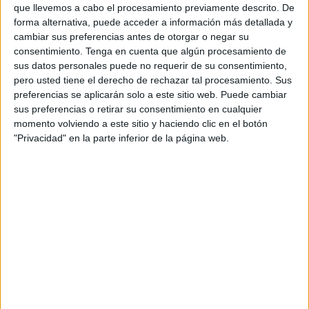
que llevemos a cabo el procesamiento previamente descrito. De
Se está trabajando en conseguirlo, no se abandona un
forma alternativa, puede acceder a información más detallada y
cambiar sus preferencias antes de otorgar o negar su
objetivo en el que España y Marruecos van de la mano.
consentimiento.
Tenga en cuenta que algún procesamiento de
sus datos personales puede no requerir de su consentimiento,
Así lo dejaba claro la semana pasada el ministro de
pero usted tiene el derecho de rechazar tal procesamiento. Sus
Asuntos Exteriores, José Manuel Albares, decidido a que
preferencias se aplicarán solo a este sitio web. Puede cambiar
este punto de la hoja de ruta quede desbloqueado.
sus preferencias o retirar su consentimiento en cualquier
momento volviendo a este sitio y haciendo clic en el botón
Ante lo ocurrido este 16 de enero se pueden elegir dos
"Privacidad" en la parte inferior de la página web.
caminos posibles: uno, el de la crítica hiriente, para nada
constructiva, que solo busca hacer daño u obtener
resultados políticos de la forma más bajuna y chantajista.
El otro, seguir creyendo en que es posible que se ponga
en marcha una aduana comercial entre Ceuta y
Marruecos, un proyecto por el que durante años nunca se
ha apostado desde formaciones políticas que ahora se
suben al carro del desprecio e incluso el tono faltón y falto
de la mínima lealtad institucional.