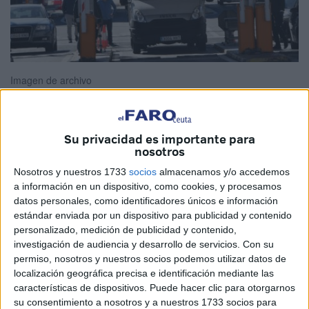
Imagen de archivo
Su privacidad es importante para
Hoy se ha dado un paso más dentro de esta primera fase
nosotros
para la normalización en el tráfico de mercancías por la
Nosotros y nuestros 1733
socios
almacenamos y/o accedemos
frontera, lo que incluye múltiples operaciones previas. Se
a información en un dispositivo, como cookies, y procesamos
siguen resolviendo los problemas técnicos, dentro del
datos personales, como identificadores únicos e información
estándar enviada por un dispositivo para publicidad y contenido
ambiente de la colaboración mutua, y continuamos
personalizado, medición de publicidad y contenido,
avanzando”.
investigación de audiencia y desarrollo de servicios.
Con su
permiso, nosotros y nuestros socios podemos utilizar datos de
Es el mensaje facilitado este jueves por la Delegación del
localización geográfica precisa e identificación mediante las
Gobierno después de que no se pudiera llevar a cabo la
características de dispositivos. Puede hacer clic para otorgarnos
apertura de la aduana comercial.
su consentimiento a nosotros y a nuestros 1733 socios para