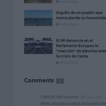
HACE 5 HORAS
Orgullo de un pueblo que
nunca pierde su humanida
HACE 6 HORAS
El PP denuncia en el
Parlamento Europeo la
"inacción" de Sánchez ant
la crisis de Ceuta
HACE 6 HORAS
Comments
1
CARLOS GAY
comentó:
hace 4 años
PERO AQUIEN QUERIA ENGAÑAR SAN