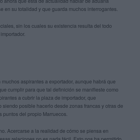
o ahora que está de actualidad hablar de aduana
se en su totalidad y que guarda muchos interrogantes.
ales, sin los cuales su existencia resulta del todo
 importador.
n muchos aspirantes a exportador, aunque habrá que
que cumplir para que tal definición se manifieste como
pirantes a cubrir la plaza de importador, que
siendo posible hacerlo desde zonas francas y otras de
s puntos del propio Marruecos.
o. Acercarse a la realidad de cómo se piensa en
as relaciones no es nada fácil. Esto nos ha permitido