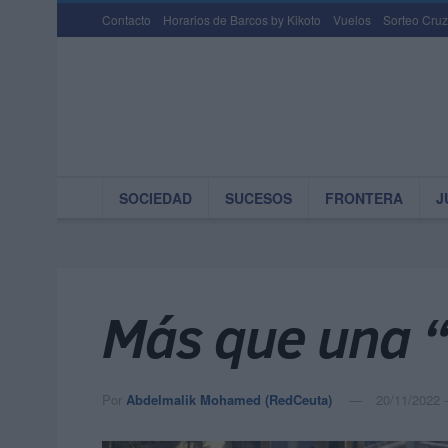
Contacto
Horarios de Barcos by Kikoto
Vuelos
Sorteo Cruz
SOCIEDAD
SUCESOS
FRONTERA
J
Más que una “
Por
Abdelmalik Mohamed (RedCeuta)
20/11/2022 -