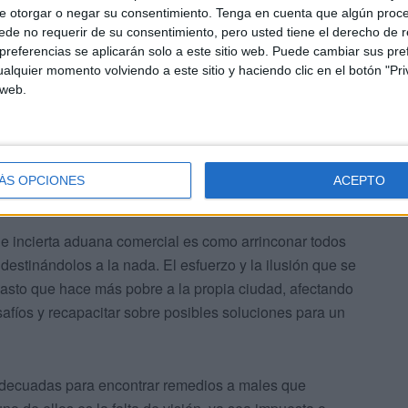
, que tenga en cuenta las peculiaridades de la ciudad,
e otorgar o negar su consentimiento.
Tenga en cuenta que algún proc
tantes, su singularidad cultural, su capacidad para
de no requerir de su consentimiento, pero usted tiene el derecho de r
referencias se aplicarán solo a este sitio web. Puede cambiar sus pref
 adyacentes… Un marco, en definitiva, en el que se
alquier momento volviendo a este sitio y haciendo clic en el botón "Pri
bles, respetando las esencias y principios fundamentales
 web.
ue necesita Ceuta.
ÁS OPCIONES
ACEPTO
a e incierta aduana comercial es como arrinconar todos
estinándolos a la nada. El esfuerzo y la ilusión que se
asto que hace más pobre a la propia ciudad, afectando
afíos y recapacitar sobre posibles soluciones para un
adecuadas para encontrar remedios a males que