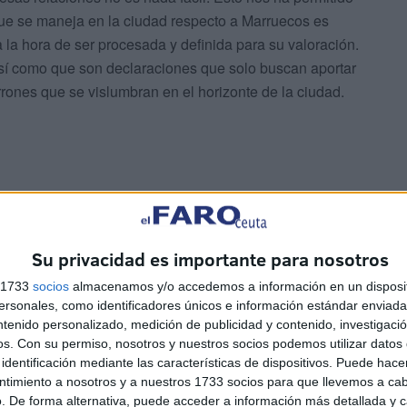
que se maneja en la ciudad respecto a Marruecos es
 la hora de ser procesada y definida para su valoración.
así como que son declaraciones que solo buscan aportar
ones que se vislumbran en el horizonte de la ciudad.
strumentos que promueven lentitud y crispación en el
Su privacidad es importante para nosotros
o, pues la decisión final, aquella que trae consigo
s 1733
socios
almacenamos y/o accedemos a información en un disposit
 venir desde un punto “neutral y sereno”, y esto significa
sonales, como identificadores únicos e información estándar enviada 
” porque esas personas, aun desde una perspectiva de
ntenido personalizado, medición de publicidad y contenido, investigaci
 las cosas desde una lente mucho más profiláctica, y eso
os.
Con su permiso, nosotros y nuestros socios podemos utilizar datos 
identificación mediante las características de dispositivos. Puede hacer
sponsabilidad de Estado.
ntimiento a nosotros y a nuestros 1733 socios para que llevemos a ca
. De forma alternativa, puede acceder a información más detallada y 