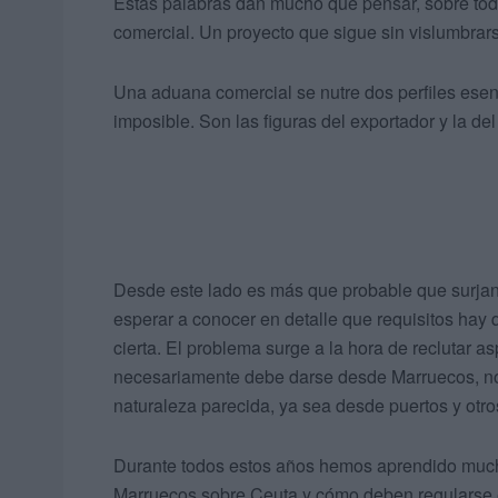
Estas palabras dan mucho que pensar, sobre tod
comercial. Un proyecto que sigue sin vislumbrar
Una aduana comercial se nutre dos perfiles esenci
imposible. Son las figuras del exportador y la del
Desde este lado es más que probable que surja
esperar a conocer en detalle que requisitos hay 
cierta. El problema surge a la hora de reclutar as
necesariamente debe darse desde Marruecos, no 
naturaleza parecida, ya sea desde puertos y otro
Durante todos estos años hemos aprendido much
Marruecos sobre Ceuta y cómo deben regularse es