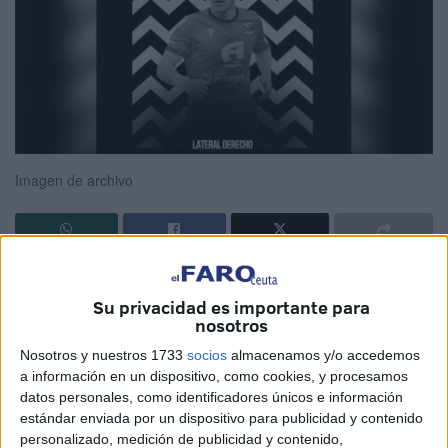
Imagen de archivo
La AD Ceuta FC anuncia que ha llegado a un acuerdo
para que el jugador
Bote
defienda el escudo de la
AD
Su privacidad es importante para
nosotros
Ceuta FC
la próxima temporada, con opción a otra en
función de objetivos.
Nosotros y nuestros 1733
socios
almacenamos y/o accedemos
a información en un dispositivo, como cookies, y procesamos
Jorge Bote Arroyo (Madrid, 8 de enero de 2004) es un
datos personales, como identificadores únicos e información
estándar enviada por un dispositivo para publicidad y contenido
jugador que procede del
CD
Diocesano
, con el que jugó
personalizado, medición de publicidad y contenido,