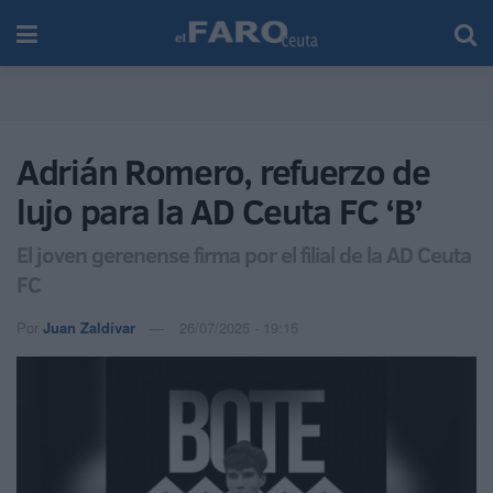
Adrián Romero, refuerzo de
lujo para la AD Ceuta FC ‘B’
El joven gerenense firma por el filial de la AD Ceuta
FC
Por
Juan Zaldívar
26/07/2025 - 19:15