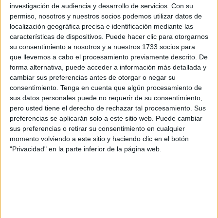
veintinueve partidos la pasada temporada en Tercera
investigación de audiencia y desarrollo de servicios.
Con su
Federación y otros treinta y dos en el curso previo.
permiso, nosotros y nuestros socios podemos utilizar datos de
localización geográfica precisa e identificación mediante las
Bote es un
lateral derecho
muy completo que destaca por
características de dispositivos. Puede hacer clic para otorgarnos
su
gran rapidez
, su capacidad de anticipación y repetición
su consentimiento a nosotros y a nuestros 1733 socios para
que llevemos a cabo el procesamiento previamente descrito. De
de esfuerzos.
forma alternativa, puede acceder a información más detallada y
cambiar sus preferencias antes de otorgar o negar su
“Desde el club, estamos felices de contar de un jugador de
consentimiento.
Tenga en cuenta que algún procesamiento de
sus características y confiamos mucho en el rendimiento
sus datos personales puede no requerir de su consentimiento,
que pueda dar en la AD Ceuta FC”, destaca el club en un
pero usted tiene el derecho de rechazar tal procesamiento. Sus
comunicado.
preferencias se aplicarán solo a este sitio web. Puede cambiar
sus preferencias o retirar su consentimiento en cualquier
Dela, competencia en el lateral
momento volviendo a este sitio y haciendo clic en el botón
"Privacidad" en la parte inferior de la página web.
Bote tendrá que competir por su hueco como titular junto a
otro joven lateral que lleva apenas tres días como caballa.
La AD Ceuta FC anunció este miércoles la incorporación
del lateral derecho
José María De La Cierva Sánchez,
conocido como Dela, a su equipo filial para la