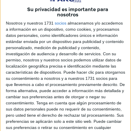
vacío en todas las personas de Ceuta que lo querían.
Su privacidad es importante para
nosotros
Campoamor siempre ha sido una
persona muy activa en
Nosotros y nuestros 1731
socios
almacenamos y/o accedemos
la vida de la ciudad
, formando parte tanto del mundo
a información en un dispositivo, como cookies, y procesamos
político, como sindical, deportivo, social y también cultural.
datos personales, como identificadores únicos e información
estándar enviada por un dispositivo para publicidad y contenido
Sus amigos y familiares lo recordarán como esa persona
personalizado, medición de publicidad y contenido,
cercana y cariñosa que siempre estaba ahí para todos.
investigación de audiencia y desarrollo de servicios.
Con su
permiso, nosotros y nuestros socios podemos utilizar datos de
localización geográfica precisa e identificación mediante las
“Un trozo de pan”
características de dispositivos. Puede hacer clic para otorgarnos
su consentimiento a nosotros y a nuestros 1731 socios para
Una de las personas más allegadas a
Antonio
que llevemos a cabo el procesamiento previamente descrito. De
forma alternativa, puede acceder a información más detallada y
Campoamor
es Iván Chaves, quien asegura que, “como
cambiar sus preferencias antes de otorgar o negar su
siempre decimos,
es un pedazo de pan. Era una buena
consentimiento.
Tenga en cuenta que algún procesamiento de
persona, con todas las letras
, y una persona que
sus datos personales puede no requerir de su consentimiento,
siempre estaba para ayudar. Amigos de los de verdad”.
pero usted tiene el derecho de rechazar tal procesamiento. Sus
preferencias se aplicarán solo a este sitio web. Puede cambiar
Además, señala que “
yo lo conozco desde que nací,
sus preferencias o retirar su consentimiento en cualquier