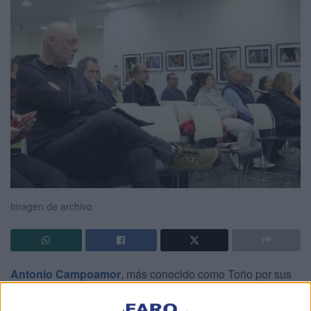
Imagen de archivo
Antonio Campoamor
, más conocido como Toño por sus
amigos y familiares,
ha fallecido
a primera hora de este
miércoles en Cádiz a los 58 años
, dejando un enorme