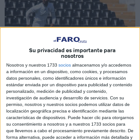
Su privacidad es importante para
nosotros
Nosotros y nuestros 1733
socios
almacenamos y/o accedemos
a información en un dispositivo, como cookies, y procesamos
Imagen de archivo
datos personales, como identificadores únicos e información
estándar enviada por un dispositivo para publicidad y contenido
personalizado, medición de publicidad y contenido,
investigación de audiencia y desarrollo de servicios.
Con su
permiso, nosotros y nuestros socios podemos utilizar datos de
El
Ceuta
empieza a mover sus fichas.
Después de
localización geográfica precisa e identificación mediante las
conseguir el ascenso a 1ª División RFEF
, la directiva
características de dispositivos. Puede hacer clic para otorgarnos
quiere hacer un bloque fuerte que consiga el primer
su consentimiento a nosotros y a nuestros 1733 socios para
objetivo, la permanencia.
que llevemos a cabo el procesamiento previamente descrito. De
forma alternativa, puede acceder a información más detallada y