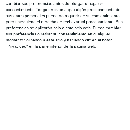
Para ello
ha empezado a dar continuidad al proyecto
cambiar sus preferencias antes de otorgar o negar su
consentimiento.
Tenga en cuenta que algún procesamiento de
de la temporada pasada
, renovando al
central Telis
. Un
sus datos personales puede no requerir de su consentimiento,
jugador que fue importante en la parte final de la
pero usted tiene el derecho de rechazar tal procesamiento. Sus
temporada, pero que no tuvo un buen inicio debido a sus
preferencias se aplicarán solo a este sitio web. Puede cambiar
problemas de lesiones.
sus preferencias o retirar su consentimiento en cualquier
momento volviendo a este sitio y haciendo clic en el botón
Telis llegó esta campaña procedente del
Algeciras CF
,
"Privacidad" en la parte inferior de la página web.
con el que tuvo una grave lesión en el tendón de Aquiles.
En los primeros meses en el Ceuta no pudo jugar de titular,
debido a que seguía recuperándose de esta lesión.
Chus Trujillo apostó entonces por la pareja Capa-
Carrasco
, que empezó a darle un buen resultado. Poco a
poco Telis empezó a entrar en la dinámica de grupo,
aunque sin llegar a tener una continuidad.
Debutó en la octava jornada, jugando tan sólo 3 minutos.
Su primer encuentro como titular fue ante el Córdoba en el