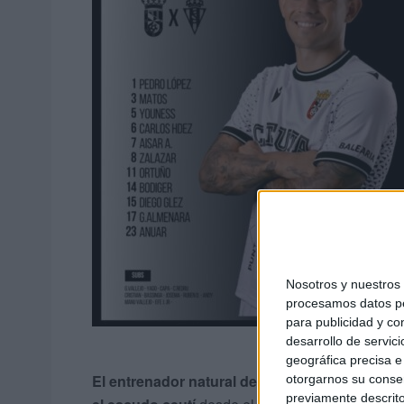
Nosotros y nuestro
procesamos datos per
para publicidad y co
desarrollo de servici
geográfica precisa e 
El entrenador natural de Gerena ya ha selecc
otorgarnos su conse
previamente descrito