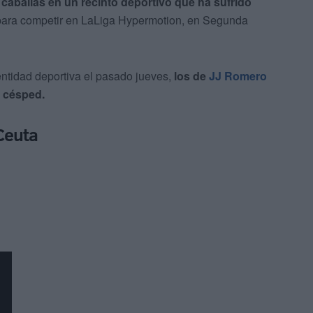
 caballas
en un recinto deportivo que ha sufrido
para competir en LaLiga Hypermotion, en Segunda
 entidad deportiva el pasado jueves,
los de
JJ Romero
 césped.
Ceuta