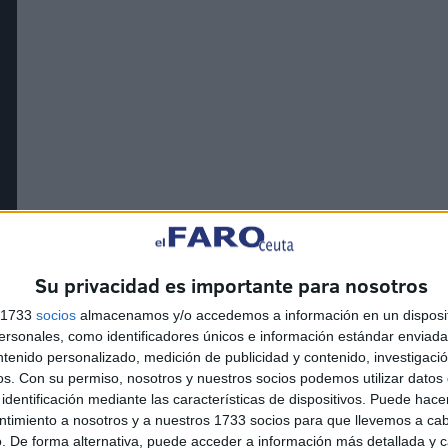
Su privacidad es importante para nosotros
s 1733
socios
almacenamos y/o accedemos a información en un disposit
sonales, como identificadores únicos e información estándar enviada 
ntenido personalizado, medición de publicidad y contenido, investigaci
os.
Con su permiso, nosotros y nuestros socios podemos utilizar datos 
identificación mediante las características de dispositivos. Puede hacer
ionado
quiénes serán
los jugadores que lucharán con
ntimiento a nosotros y a nuestros 1733 socios para que llevemos a ca
. De forma alternativa, puede acceder a información más detallada y 