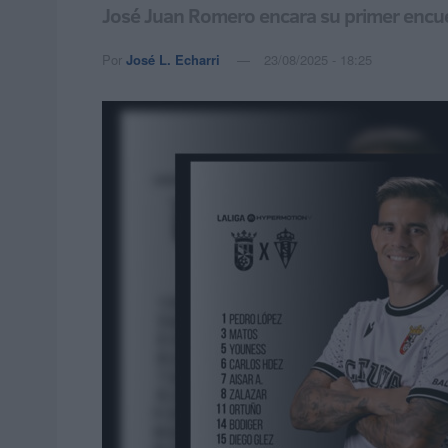
José Juan Romero encara su primer encue
Por
José L. Echarri
23/08/2025 - 18:25