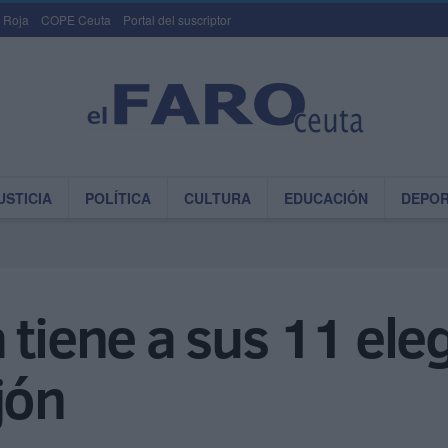
 Roja
COPE Ceuta
Portal del suscriptor
USTICIA
POLÍTICA
CULTURA
EDUCACIÓN
DEPO
 tiene a sus 11 eleg
jón