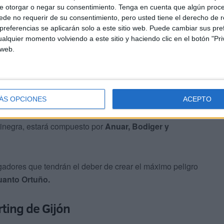
e otorgar o negar su consentimiento.
Tenga en cuenta que algún proc
de no requerir de su consentimiento, pero usted tiene el derecho de r
cargará de proteger la portería caballa y la zaga estará
referencias se aplicarán solo a este sitio web. Puede cambiar sus pref
alquier momento volviendo a este sitio y haciendo clic en el botón "Pri
lez , Almenara y Matos
.
 web.
ÁS OPCIONES
ACEPTO
uinegra, estará compuesto por
Anuar, Bodiger y
gadores que tendrán el deber de crear el máximo peligro
Juanto Ortuño.
rting de Gijón