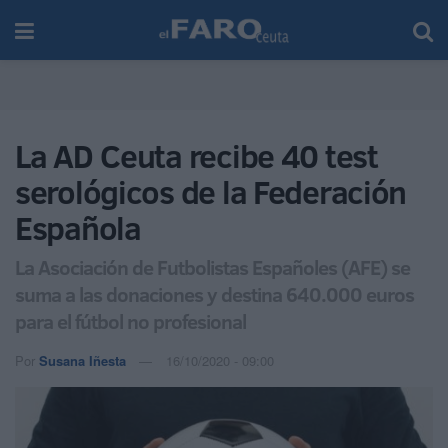
La AD Ceuta recibe 40 test
serológicos de la Federación
Española
La Asociación de Futbolistas Españoles (AFE) se
suma a las donaciones y destina 640.000 euros
para el fútbol no profesional
Por
Susana Iñesta
16/10/2020 - 09:00