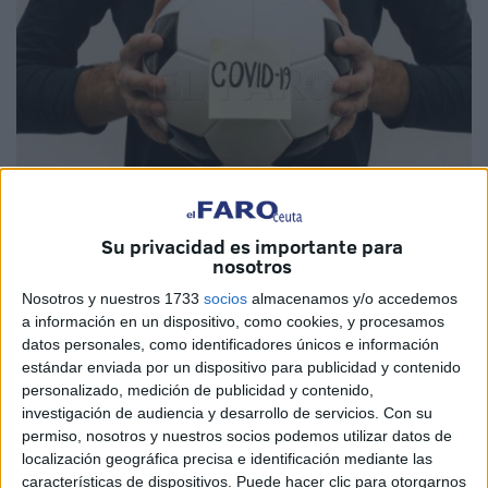
Su privacidad es importante para
nosotros
Nosotros y nuestros 1733
socios
almacenamos y/o accedemos
a información en un dispositivo, como cookies, y procesamos
40 pruebas de detección del
Covid-19
son las que ha
datos personales, como identificadores únicos e información
estándar enviada por un dispositivo para publicidad y contenido
recibido
la AD Ceuta
de la Federación Española de fútbol.
personalizado, medición de publicidad y contenido,
Estas pruebas las recibió el club que preside Luhay
investigación de audiencia y desarrollo de servicios.
Con su
Hamido de manos de la consejera de Deportes, Lorena
permiso, nosotros y nuestros socios podemos utilizar datos de
Miranda. Este paquete forma parte de un total de 200.000
localización geográfica precisa e identificación mediante las
características de dispositivos. Puede hacer clic para otorgarnos