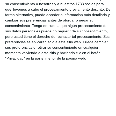
test de antígenos de última generación que la Española
su consentimiento a nosotros y a nuestros 1733 socios para
destina, a través del “Programa COnVIvienDo”, asignó
que llevemos a cabo el procesamiento previamente descrito. De
para garantizar y reforzar el cumplimiento del protocolo
forma alternativa, puede acceder a información más detallada y
sanitario.
cambiar sus preferencias antes de otorgar o negar su
consentimiento.
Tenga en cuenta que algún procesamiento de
Por otra parte, la junta directiva de la Asociación de
sus datos personales puede no requerir de su consentimiento,
pero usted tiene el derecho de rechazar tal procesamiento. Sus
Futbolistas Españoles se suma a estas donaciones y
preferencias se aplicarán solo a este sitio web. Puede cambiar
aprobó, por mayoría, destinar 640.000 euros para la
sus preferencias o retirar su consentimiento en cualquier
compra de un material necesario y vital para velar por la
momento volviendo a este sitio y haciendo clic en el botón
salud de los futbolistas, con el fin de que se puedan
"Privacidad" en la parte inferior de la página web.
desarrollar las diferentes competiciones.
Esta importante cantidad de dinero irá destinada a dotar de
tests a los y las futbolistas del fútbol ‘no profesional’
(Segunda División B, Tercera División, Primera y Segunda
femenina).
Con esta cantidad, desde la Asociación de jugadores
afirmaron, en un comunicado de prensa, que así “se