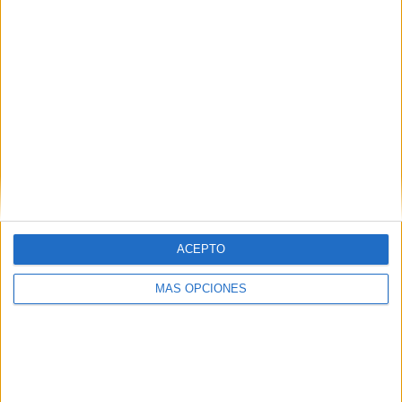
los equipos solamente podrán participar en una u otra
modalidad. Otra de las novedades,
la posibilidad de
inscribir hasta 4 jugadores/as de la categoría inferior
,
cuando no disponga de equipo inscrito en dicha categoría
(desde Benjamín a Juvenil y Regional), según dispone el
artículo 143 del Reglamento de Competiciones de la
RFEF.
ACEPTO
MÁS OPCIONES