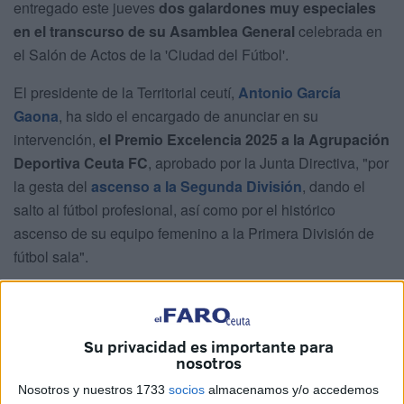
entregado este jueves
dos galardones muy especiales
en el transcurso de su Asamblea General
celebrada en
el Salón de Actos de la 'Ciudad del Fútbol'.
El presidente de la Territorial ceutí,
Antonio García
Gaona
, ha sido el encargado de anunciar en su
intervención,
el Premio Excelencia 2025 a la Agrupación
Deportiva Ceuta FC
, aprobado por la Junta Directiva, "por
la gesta del
ascenso a la Segunda División
, dando el
salto al fútbol profesional, así como por el histórico
ascenso de su equipo femenino a la Primera División de
fútbol sala".
Su privacidad es importante para
nosotros
Nosotros y nuestros 1733
socios
almacenamos y/o accedemos