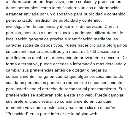
a información en un dispositivo, como cookies, y procesamos
datos personales, como identificadores únicos e información
estándar enviada por un dispositivo para publicidad y contenido
personalizado, medición de publicidad y contenido,
investigación de audiencia y desarrollo de servicios.
Con su
permiso, nosotros y nuestros socios podemos utilizar datos de
localización geográfica precisa e identificación mediante las
características de dispositivos. Puede hacer clic para otorgarnos
su consentimiento a nosotros y a nuestros 1733 socios para
que llevemos a cabo el procesamiento previamente descrito. De
El premio ha sido recogido por Luhay Hamido
, quien
forma alternativa, puede acceder a información más detallada y
muy emocionado, ha agradecido enormemente este
cambiar sus preferencias antes de otorgar o negar su
reconocimiento.
consentimiento.
Tenga en cuenta que algún procesamiento de
sus datos personales puede no requerir de su consentimiento,
El presidente de la entidad blanca ha señalado que la
pero usted tiene el derecho de rechazar tal procesamiento. Sus
clave de todos estos éxitos es “caminar juntos, todos,
preferencias se aplicarán solo a este sitio web. Puede cambiar
sus preferencias o retirar su consentimiento en cualquier
Federación de Fútbol, Gobierno de la Ciudad, club, afición,
momento volviendo a este sitio y haciendo clic en el botón
medios de comunicación, todo el fútbol de Ceuta y toda
"Privacidad" en la parte inferior de la página web.
Ceuta. Muchísimas gracias a todos, y siempre AD Ceuta”.