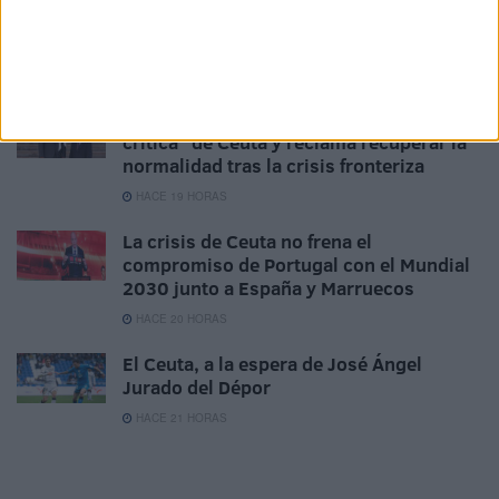
Aplazado el amistoso entre el Ittihad de
Tánger y el FC Barcelona
HACE 16 HORAS
Vivas traslada al Rey la "situación
crítica" de Ceuta y reclama recuperar la
normalidad tras la crisis fronteriza
HACE 19 HORAS
La crisis de Ceuta no frena el
compromiso de Portugal con el Mundial
2030 junto a España y Marruecos
HACE 20 HORAS
El Ceuta, a la espera de José Ángel
Jurado del Dépor
HACE 21 HORAS