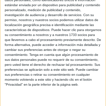
conoce la derrota en esta temporada. En su último duelo,
datos personales, como identificadores únicos e información
estándar enviada por un dispositivo para publicidad y contenido
ante el Málaga, desquiciaron a sus rivales con un juego
personalizado, medición de publicidad y contenido,
áspero y duro atrás.
investigación de audiencia y desarrollo de servicios.
Con su
permiso, nosotros y nuestros socios podemos utilizar datos de
Un fortín cadista
localización geográfica precisa e identificación mediante las
características de dispositivos. Puede hacer clic para otorgarnos
su consentimiento a nosotros y a nuestros 1733 socios para
Para más inri en el próximo enfrentamiento del Ceuta,
el
que llevemos a cabo el procesamiento previamente descrito. De
equipo jugará en uno de los fortines más
forma alternativa, puede acceder a información más detallada y
inexpugnables de toda la categoría, el Nuevo
cambiar sus preferencias antes de otorgar o negar su
Mirandilla
. El Cádiz lleva sin perder en su casa desde el
consentimiento.
Tenga en cuenta que algún procesamiento de
sus datos personales puede no requerir de su consentimiento,
12 de abril de 2024, cuando perdió ante un Elche que
pero usted tiene el derecho de rechazar tal procesamiento. Sus
acabaría por ascender en la categoría.
preferencias se aplicarán solo a este sitio web. Puede cambiar
sus preferencias o retirar su consentimiento en cualquier
Desde entonces, los de Gaizka Garitano, no solo no han
momento volviendo a este sitio y haciendo clic en el botón
perdido ni un partido en su casa, sino que no conocen otra
"Privacidad" en la parte inferior de la página web.
cosa que la victoria.
Seis son los partidos seguidos que
lleva el Cádiz ganando en su feudo
.
El equipo amarillo ha hecho de su casa una de las plazas