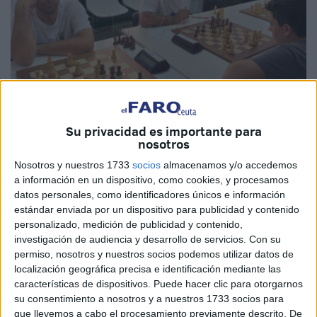
Su privacidad es importante para
nosotros
Cedida
Nosotros y nuestros 1733
socios
almacenamos y/o accedemos
a información en un dispositivo, como cookies, y procesamos
datos personales, como identificadores únicos e información
estándar enviada por un dispositivo para publicidad y contenido
El pasado domingo 20 de octubre se celebró la cuarta
personalizado, medición de publicidad y contenido,
ronda del campeonato provincial de Málaga en la
investigación de audiencia y desarrollo de servicios.
Con su
permiso, nosotros y nuestros socios podemos utilizar datos de
categoría de primera de
ajedrez
, donde nuestro
localización geográfica precisa e identificación mediante las
representante caballa la
Agrupación Deportiva Ceuta
características de dispositivos. Puede hacer clic para otorgarnos
San Pedro de Alcántara obtuvo una nueva victoria ante el
su consentimiento a nosotros y a nuestros 1733 socios para
equipo de ajedrez Metro Club D, en las instalaciones del
que llevemos a cabo el procesamiento previamente descrito. De