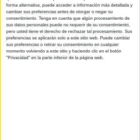
forma alternativa, puede acceder a información más detallada y
San Pedro de Alcántara que nos hace como sede casa de
cambiar sus preferencias antes de otorgar o negar su
nosotros en esta nueva historia de los jugadores ceutíes
consentimiento.
Tenga en cuenta que algún procesamiento de
en estas bellas campiñas malagueñas.
sus datos personales puede no requerir de su consentimiento,
pero usted tiene el derecho de rechazar tal procesamiento. Sus
El resultado global fue un dos y medio a uno y medio a
preferencias se aplicarán solo a este sitio web. Puede cambiar
favor de nuestros pupilos. Fue una lucha muy fuerte en los
sus preferencias o retirar su consentimiento en cualquier
momento volviendo a este sitio y haciendo clic en el botón
tableros donde los pronósticos daban a nuestro
"Privacidad" en la parte inferior de la página web.
representante con un rotundo triunfo. Pero que viendo lo
desarrollado en los mismos fue una lucha encarnizada, sin
cuartel, donde los puntos se ganaron codo a codo y con
muchos sudores. Como nos narra el "presi" Paco Pareja.
Nuestro primer tablero fue defendido por Juan Luis Pareja
que tuvo como oponente jugando con blancas que
siempre es una ventaja a Dóminic Colloridi siendo el
resultado final de tablas.
En el segundo tablero fue defendido por José Medina