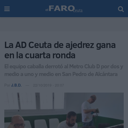
La AD Ceuta de ajedrez gana
en la cuarta ronda
El equipo caballa derrotó al Metro Club D por dos y
medio a uno y medio en San Pedro de Alcántara
Por
J.B.D.
22/10/2019 - 20:07