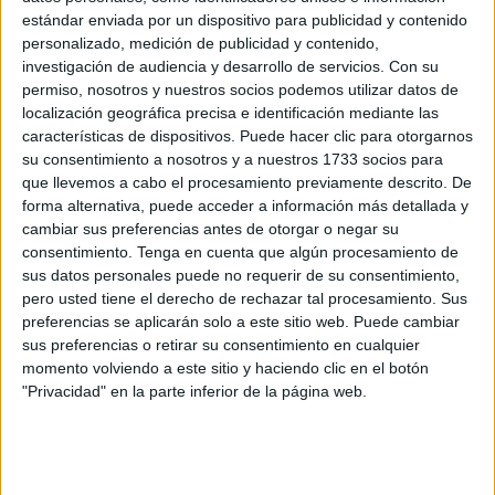
estándar enviada por un dispositivo para publicidad y contenido
personalizado, medición de publicidad y contenido,
investigación de audiencia y desarrollo de servicios.
Con su
permiso, nosotros y nuestros socios podemos utilizar datos de
Esto se traduce de manera acertada en unas
localización geográfica precisa e identificación mediante las
características de dispositivos. Puede hacer clic para otorgarnos
declaraciones claras de
José Juan Romero
en una rueda
su consentimiento a nosotros y a nuestros 1733 socios para
posterior: “
A lo mejor nos hemos equivocado al hacer
que llevemos a cabo el procesamiento previamente descrito. De
49 puntos
”. El míster usó esto para hacer referencia a que
forma alternativa, puede acceder a información más detallada y
el equipo vaya a pasar los dos últimos meses de
cambiar sus preferencias antes de otorgar o negar su
consentimiento.
Tenga en cuenta que algún procesamiento de
competición sin el peligro del descenso.
sus datos personales puede no requerir de su consentimiento,
pero usted tiene el derecho de rechazar tal procesamiento. Sus
De las palabras del míster se sacó la conclusión de haber
preferencias se aplicarán solo a este sitio web. Puede cambiar
vendido una ilusión, un espejismo, de que el Ceuta iba a
sus preferencias o retirar su consentimiento en cualquier
ser uno de esos candidatos a luchar el playoff. Una
momento volviendo a este sitio y haciendo clic en el botón
posibilidad que incluso en victorias, el entrenador caballa
"Privacidad" en la parte inferior de la página web.
rechazaba e ignoraba. “
Uno ya lleva muchos años en el
fútbol, sabe lo que hay, con quien compite, lo que tiene
y las circunstancias que se pueden ir dando
”, menciona