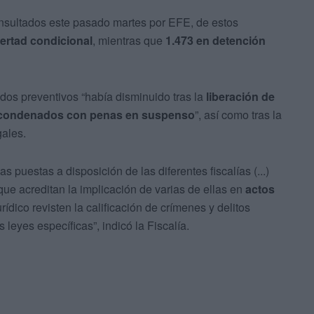
onsultados este pasado martes por EFE, de estos
ertad condicional
, mientras que
1.473 en detención
idos preventivos “había disminuido tras la
liberación de
o condenados con penas en suspenso
”, así como tras la
gales.
s puestas a disposición de las diferentes fiscalías (...)
que acreditan la implicación de varias de ellas en
actos
rídico revisten la calificación de crímenes y delitos
eyes específicas”, indicó la Fiscalía.