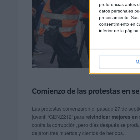
preferencias antes d
datos personales pue
procesamiento. Sus p
consentimiento en cu
inferior de la página
M
Comienzo de las protestas en s
Las protestas comenzaron el pasado 27 de septie
juvenil ‘GENZ212’ para
reivindicar mejores en
contra la corrupción, pero días después se prod
dejaron tres muertos y cientos de heridos.