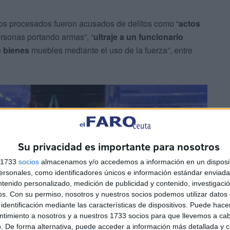
 los procesados fueron acusados de delitos como “
actos
rsonas portando armas”, “
ultraje a un funcionario
e bienes
muebles mediante el uso de la fuerza”, entre
Su privacidad es importante para nosotros
s 1733
socios
almacenamos y/o accedemos a información en un disposit
sonales, como identificadores únicos e información estándar enviada 
ntenido personalizado, medición de publicidad y contenido, investigaci
os.
Con su permiso, nosotros y nuestros socios podemos utilizar datos 
identificación mediante las características de dispositivos. Puede hacer
ntimiento a nosotros y a nuestros 1733 socios para que llevemos a ca
. De forma alternativa, puede acceder a información más detallada y 