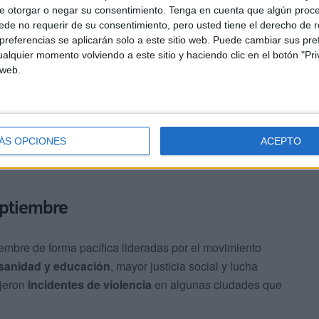
e otorgar o negar su consentimiento.
Tenga en cuenta que algún proc
de no requerir de su consentimiento, pero usted tiene el derecho de r
referencias se aplicarán solo a este sitio web. Puede cambiar sus pref
alquier momento volviendo a este sitio y haciendo clic en el botón "Pri
 web.
ÁS OPCIONES
ACEPTO
EFE
eptiembre
mbre de forma pacífica lideradas por el movimiento
 sanidad y educación
, mayor justicia social y lucha
ujeron
incidentes de violencia
en algunas ciudades que