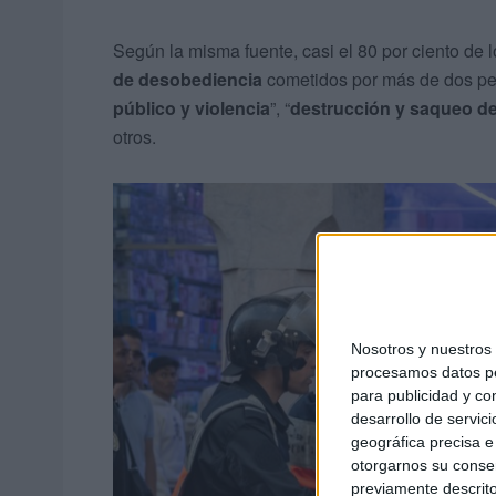
Según la misma fuente, casi el 80 por ciento de
de desobediencia
cometidos por más de dos pe
público y violencia
”, “
destrucción y saqueo d
otros.
Nosotros y nuestro
procesamos datos per
para publicidad y co
desarrollo de servici
geográfica precisa e 
otorgarnos su conse
previamente descrito