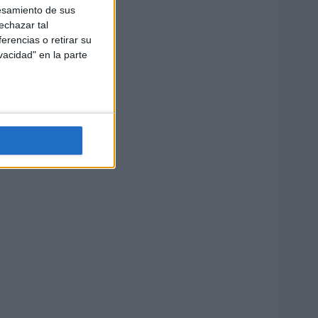
esamiento de sus
echazar tal
erencias o retirar su
vacidad" en la parte