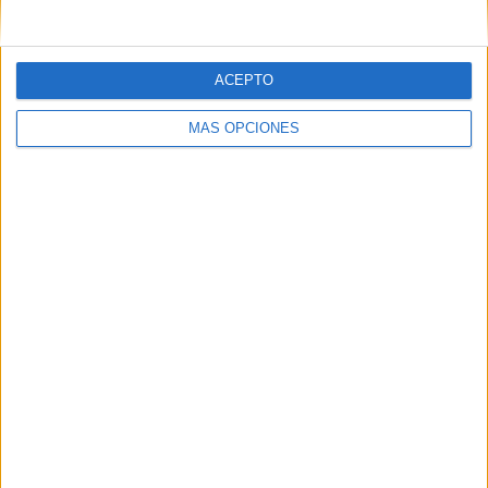
ACEPTO
MÁS OPCIONES
EFE
Sobre la ropa militar encontrada en el registro efectuado
en la nave de su empresa ha mantenido que era destinada
a uso civil y que suponía muy poca cantidad respecto al
resto de prendas.