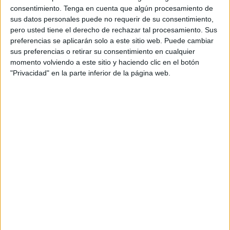
de
Fútbol
, concretamente a través de su Delegación de
consentimiento.
Tenga en cuenta que algún procesamiento de
Cádiz, para un intercambio de árbitros entre ambas
sus datos personales puede no requerir de su consentimiento,
Territoriales.
pero usted tiene el derecho de rechazar tal procesamiento. Sus
preferencias se aplicarán solo a este sitio web. Puede cambiar
De esta forma, los colegiados ceutíes dirigirán encuentros
sus preferencias o retirar su consentimiento en cualquier
momento volviendo a este sitio y haciendo clic en el botón
de la Segunda y Tercera Provincial Andaluza, y los
"Privacidad" en la parte inferior de la página web.
andaluces harán lo propio en nuestra ciudad en las
categorías Juvenil y Regional, un buen acuerdo que
mejorará la calidad de los encuentros en ambas
competiciones ceutí y andaluza.
Una comitiva de la FFCE, encabezada por el presidente
Antonio García Gaona, junto al secretario general, Antonio
Pérez, y el vicepresidente del Comité Técnico de Árbitros
de Ceuta, Carlos Martínez, se desplazó a la ciudad
gaditana para proceder a la firma de este acuerdo que
contó con la presencia de Antonio Bernal, vicepresidente
de la RFAF, y Salvador Sánchez y Sergio González,