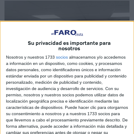
Su privacidad es importante para
nosotros
Nosotros y nuestros 1733
socios
almacenamos y/o accedemos
a información en un dispositivo, como cookies, y procesamos
datos personales, como identificadores únicos e información
estándar enviada por un dispositivo para publicidad y contenido
personalizado, medición de publicidad y contenido,
investigación de audiencia y desarrollo de servicios.
Con su
Cedida: Prensa FFCE
permiso, nosotros y nuestros socios podemos utilizar datos de
localización geográfica precisa e identificación mediante las
características de dispositivos. Puede hacer clic para otorgarnos
su consentimiento a nosotros y a nuestros 1733 socios para
La
Federación de Fútbol de Ceuta
ha firmado un
que llevemos a cabo el procesamiento previamente descrito. De
forma alternativa, puede acceder a información más detallada y
acuerdo de colaboración con la Real Federación Andaluza
cambiar sus preferencias antes de otorgar o negar su