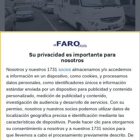
Imagen de archivo
Su privacidad es importante para
nosotros
Nosotros y nuestros 1731
socios
almacenamos y/o accedemos
a información en un dispositivo, como cookies, y procesamos
La Dirección General de
Tráfico
(DGT) ha aprobado este
datos personales, como identificadores únicos e información
martes la actualización de la instrucción que regula el uso
estándar enviada por un dispositivo para publicidad y contenido
personalizado, medición de publicidad y contenido,
de las
autocaravanas
y campers, también en Ceuta, y ha
investigación de audiencia y desarrollo de servicios.
Con su
incorporado una diferenciación expresa entre estacionar y
permiso, nosotros y nuestros socios podemos utilizar datos de
acampar estos vehículos, lo que evitará sanciones a los
localización geográfica precisa e identificación mediante las
usuarios.
características de dispositivos. Puede hacer clic para otorgarnos
su consentimiento a nosotros y a nuestros 1731 socios para
La Asociación Española de la Industria y
Comercio
del
que llevemos a cabo el procesamiento previamente descrito. De