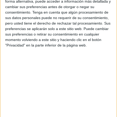
forma alternativa, puede acceder a información más detallada y
Caravaning ha valorado como "una gran noticia" este
cambiar sus preferencias antes de otorgar o negar su
cambio en la instrucción 08 V-74, que durante 15 años ha
consentimiento.
Tenga en cuenta que algún procesamiento de
sido "referente" para los usuarios y "utilizada en los
sus datos personales puede no requerir de su consentimiento,
conflictos producidos por la falta de una normativa
pero usted tiene el derecho de rechazar tal procesamiento. Sus
preferencias se aplicarán solo a este sitio web. Puede cambiar
específica" en el Reglamento General de Circulación.
sus preferencias o retirar su consentimiento en cualquier
momento volviendo a este sitio y haciendo clic en el botón
Esta instrucción ha servido de base para que las
"Privacidad" en la parte inferior de la página web.
comunidades autónomas desarrollen sus normativas de
regulación de las áreas de pernocta para las
autocaravanas.
Sin embargo, "cierta ambigüedad" en el texto ha dado
lugar durante todos estos años a "alguna situación
problemática" para los conductores en "algunos
municipios que siguen siendo contrarios al
autocaravanismo".
La nueva instrucción viene a solventar este problema al