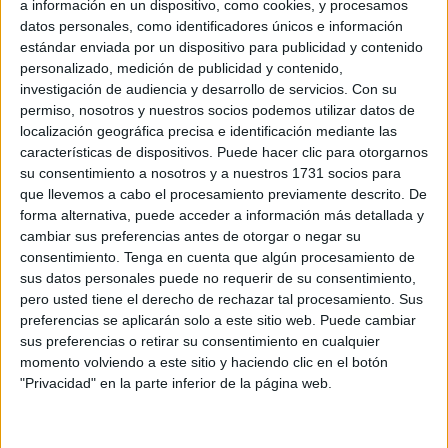
a información en un dispositivo, como cookies, y procesamos
los ciudadanos.
datos personales, como identificadores únicos e información
estándar enviada por un dispositivo para publicidad y contenido
Recientemente venimos escuchando “frases socorridas”
personalizado, medición de publicidad y contenido,
tales como, por ejemplo, la atribuida a Tales de Mileto:
investigación de audiencia y desarrollo de servicios.
Con su
permiso, nosotros y nuestros socios podemos utilizar datos de
“El tiempo siempre pone las cosas en su lugar o sitio” u
localización geográfica precisa e identificación mediante las
otras similares, las cuales no dejan de ser retórica
características de dispositivos. Puede hacer clic para otorgarnos
cómoda, utilizada para enfrentar problemas urgentes e
su consentimiento a nosotros y a nuestros 1731 socios para
imprevistos como estrategia política para dilatar
que llevemos a cabo el procesamiento previamente descrito. De
forma alternativa, puede acceder a información más detallada y
soluciones, transferir responsabilidades o aplacar la crítica
cambiar sus preferencias antes de otorgar o negar su
inmediata, confiando en que la memoria electoral es
consentimiento.
Tenga en cuenta que algún procesamiento de
efímera”.
sus datos personales puede no requerir de su consentimiento,
pero usted tiene el derecho de rechazar tal procesamiento. Sus
Pero conocemos, que dichos problemas nunca se
preferencias se aplicarán solo a este sitio web. Puede cambiar
desarrollan o producen en un vacío neutral.
sus preferencias o retirar su consentimiento en cualquier
momento volviendo a este sitio y haciendo clic en el botón
Surgen, de los actores políticos en el transcurso de sus
"Privacidad" en la parte inferior de la página web.
mandatos, mediante decisiones, narrativas, influencias
mediáticas, que, en definitiva, suponen la capacidad de