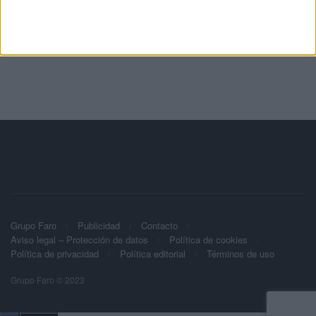
Grupo Faro
Publicidad
Contacto
Aviso legal – Protección de datos
Política de cookies
Política de privacidad
Política editorial
Términos de uso
Grupo Faro © 2023