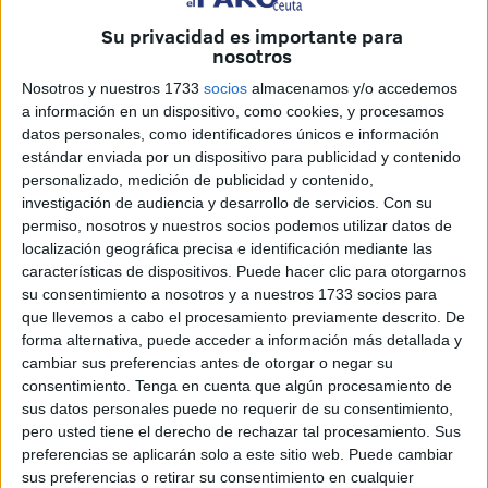
Su privacidad es importante para
nosotros
Nosotros y nuestros 1733
socios
almacenamos y/o accedemos
a información en un dispositivo, como cookies, y procesamos
datos personales, como identificadores únicos e información
estándar enviada por un dispositivo para publicidad y contenido
Combate en Castillejos.
personalizado, medición de publicidad y contenido,
investigación de audiencia y desarrollo de servicios.
Con su
permiso, nosotros y nuestros socios podemos utilizar datos de
localización geográfica precisa e identificación mediante las
características de dispositivos. Puede hacer clic para otorgarnos
Noche de Kickboxing
su consentimiento a nosotros y a nuestros 1733 socios para
que llevemos a cabo el procesamiento previamente descrito. De
forma alternativa, puede acceder a información más detallada y
El pasado sábado se celebró en Castillejos una velada
cambiar sus preferencias antes de otorgar o negar su
interclub entre la Asociación de Deportes de Contacto y el
consentimiento.
Tenga en cuenta que algún procesamiento de
Spartan Gym Ceuta. Los combates fueron en la
sus datos personales puede no requerir de su consentimiento,
pero usted tiene el derecho de rechazar tal procesamiento. Sus
modaloidad de kickboxing en categoría junior y adulto.
preferencias se aplicarán solo a este sitio web. Puede cambiar
sus preferencias o retirar su consentimiento en cualquier
Juan Manuel Ruyiz ganó por KO en el primer asalto,