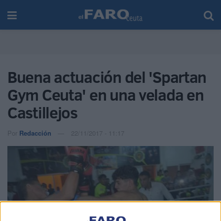
Buena actuación del 'Spartan
Gym Ceuta' en una velada en
Castillejos
Por
Redacción
22/11/2017 - 11:17