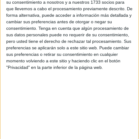
su consentimiento a nosotros y a nuestros 1733 socios para
Cope’
hemos conversado este vieres con Isabel Lagares,
que llevemos a cabo el procesamiento previamente descrito. De
secretaria de Acmuma.
forma alternativa, puede acceder a información más detallada y
cambiar sus preferencias antes de otorgar o negar su
Lo tienen todo preparado para que la mañana del sábado
consentimiento.
Tenga en cuenta que algún procesamiento de
22 de octubre diferente y llena de diversión.
Mujeres de
sus datos personales puede no requerir de su consentimiento,
Acmuma
harán un combinado con jugadoras
pero usted tiene el derecho de rechazar tal procesamiento. Sus
profesionales y veteranas de distintos equipos de la
preferencias se aplicarán solo a este sitio web. Puede cambiar
sus preferencias o retirar su consentimiento en cualquier
ciudad.
momento volviendo a este sitio y haciendo clic en el botón
"Privacidad" en la parte inferior de la página web.
“Haremos equipos mixto porque si no estamos en
desventaja y nos van a golear, se trata nada más de
pasarlo bien, seremos dos equipos que lucharán por la
investigación del cáncer de mama”, ha recalcado.
Lo recaudado servirá para continuar
investigando
Todo lo recaudado se destinará a investigación.