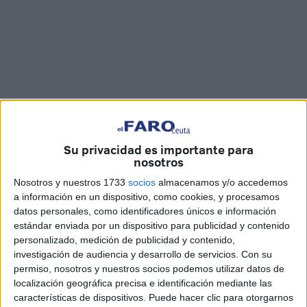
Fotos y vídeo: Joaquín Viera
Su privacidad es importante para
nosotros
Nosotros y nuestros 1733
socios
almacenamos y/o accedemos
Este sábado tenemos una cita importante
con el fútbol
y
a información en un dispositivo, como cookies, y procesamos
datos personales, como identificadores únicos e información
Acmuma en Ceuta. Tras el éxito del pasado año vuelven a
estándar enviada por un dispositivo para publicidad y contenido
calzarse las botas para hacernos disfrutar de encuentros
personalizado, medición de publicidad y contenido,
deportivos a partir de las 11.00 horas en las instalaciones
investigación de audiencia y desarrollo de servicios.
Con su
de la Federación de Fútbol.
permiso, nosotros y nuestros socios podemos utilizar datos de
localización geográfica precisa e identificación mediante las
Para saber mas sobre este evento, en
‘La Mañana de
características de dispositivos. Puede hacer clic para otorgarnos