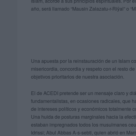
Islam, acorde a sus principios espirituales. Por 
año, será llamado “Mausin Zalazatu-r-Riŷal” o “Ma
Una apuesta por la reinstauración de un Islam con
misericordia, concordia y respeto con el resto de 
objetivos prioritarios de nuestra asociación.
El de ACEDI pretende ser un mensaje claro y diá
fundamentalistas, en ocasiones radicales, que ha
de intereses políticos y económicos totalmente con
Una huida de posturas marginales hacia la efecti
estaban impregnados todos los musulmanes ceutíes
Idrissi; Abul Abbas A-s-sebti, quien abrió en Ma