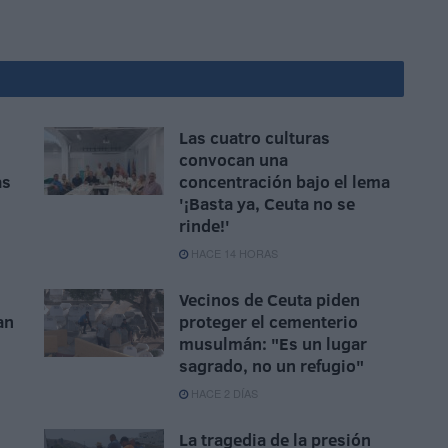
Las cuatro culturas
convocan una
as
concentración bajo el lema
'¡Basta ya, Ceuta no se
rinde!'
HACE 14 HORAS
Vecinos de Ceuta piden
an
proteger el cementerio
musulmán: "Es un lugar
sagrado, no un refugio"
HACE 2 DÍAS
La tragedia de la presión