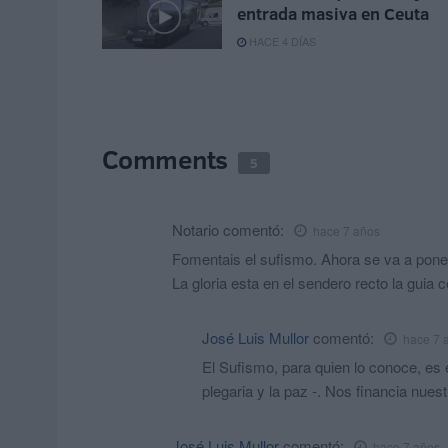
entrada masiva en Ceuta
HACE 4 DÍAS
Comments
5
Notario
comentó:
hace 7 años
Fomentais el sufismo. Ahora se va a pone
La gloria esta en el sendero recto la guia 
José Luis Mullor
comentó:
hace 7 
El Sufismo, para quien lo conoce, e
plegaria y la paz -. Nos financia nues
José Luis Mullor
comentó:
hace 7 años