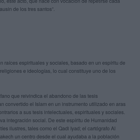
ello, este acto, que nace con vocación de repetirse cada
usin de los tres santos”.
 raíces espirituales y sociales, basado en un espíritu de
religiones e ideologías, lo cual constituye uno de los
fano que reivindica el abandono de las tesis
n convertido el Islam en un instrumento utilizado en aras
trarios a sus tesis intelectuales, espirituales y sociales.
va integración social. De este espíritu de Humanidad
 ilustres, tales como el Qadi Iyad; el cartógrafo Al
rrakech un centro desde el cual ayudaba a la población