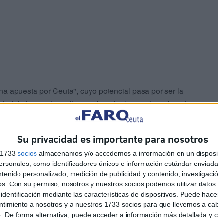
una apuesta por Ceuta", cuyo potencial pasa por ser la
udad de las cuatro culturas, ejemplo de convivencia y de
s interculturales en 2018 y quieren seguir realizando
Su privacidad es importante para nosotros
s 1733
socios
almacenamos y/o accedemos a información en un disposit
sonales, como identificadores únicos e información estándar enviada 
ntenido personalizado, medición de publicidad y contenido, investigaci
os.
Con su permiso, nosotros y nuestros socios podemos utilizar datos 
identificación mediante las características de dispositivos. Puede hacer
ntimiento a nosotros y a nuestros 1733 socios para que llevemos a ca
. De forma alternativa, puede acceder a información más detallada y 