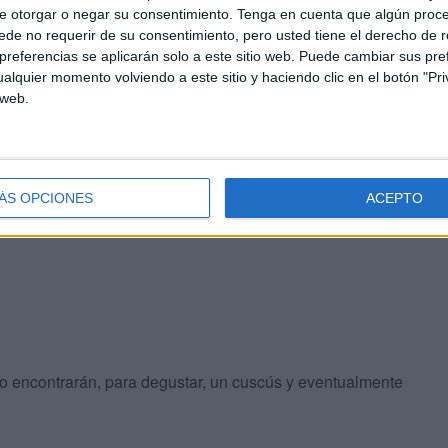
e otorgar o negar su consentimiento.
Tenga en cuenta que algún proc
de no requerir de su consentimiento, pero usted tiene el derecho de r
ek. Comenzará a las 18 horas y se clausurará a las 22
referencias se aplicarán solo a este sitio web. Puede cambiar sus pref
alquier momento volviendo a este sitio y haciendo clic en el botón "Pri
 web.
a marcha a pie el morabito y posteriormente actuarán
oras tendremos será la recepción de las autoridades que
esentantes de cada una de las comunidades y cofradías
ÁS OPCIONES
ACEPTO
tiempo.
to encontrarán, para degustar, un cuscús y eventualmente