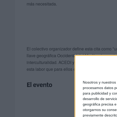
más necesitada.
El colectivo organizador define esta cita como "
llave geográfica Occidental del Mediterráneo; ci
interculturalidad. ACEDI ya realizó dos encuentro
esta labor que para ellos es vocacional.
El evento
Nosotros y nuestro
procesamos datos per
para publicidad y co
desarrollo de servici
geográfica precisa e 
otorgarnos su conse
previamente descrito