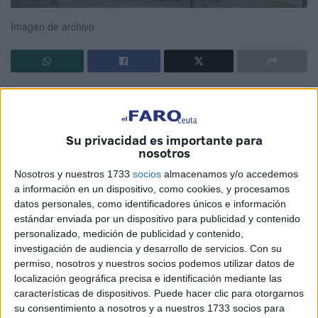
Imagen de archivo
Han empezado las clases en Ceuta y hoy se abren de
nuevo las aulas. Pistoletazo de salida para el nuevo curso.
Su privacidad es importante para
En latín hay una máxima que siempre sigo: “Prima non
nosotros
datur et ultima dispensatur” (la primera clase no se da y la
Nosotros y nuestros 1733
socios
almacenamos y/o accedemos
última se dispensa). Y, así, lo vengo haciendo cada vez
a información en un dispositivo, como cookies, y procesamos
que entro a la clase el primer día. Conocer a los alumnos,
datos personales, como identificadores únicos e información
presentarme, pasar lista, hablar de la asignatura,
estándar enviada por un dispositivo para publicidad y contenido
explicarles el contenido, la evaluación, el libro, los
personalizado, medición de publicidad y contenido,
investigación de audiencia y desarrollo de servicios.
Con su
materiales y abrir un debate sobre el valor de la
permiso, nosotros y nuestros socios podemos utilizar datos de
enseñanza, el futuro que les espera a la vuelta de la
localización geográfica precisa e identificación mediante las
esquina y el esfuerzo que deben hacer para conseguir sus
características de dispositivos. Puede hacer clic para otorgarnos
propósitos.
su consentimiento a nosotros y a nuestros 1733 socios para