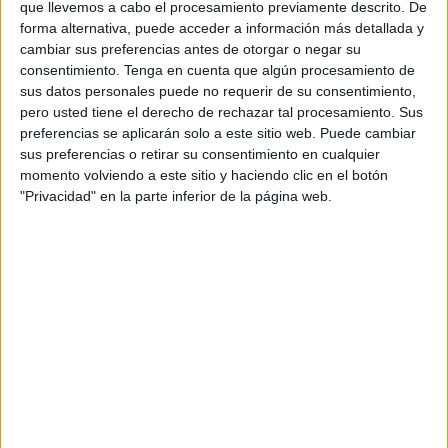
que llevemos a cabo el procesamiento previamente descrito. De
Charlamos sobre la enseñanza pública y todo el inmenso
forma alternativa, puede acceder a información más detallada y
cambiar sus preferencias antes de otorgar o negar su
engranaje que posibilita el funcionamiento del sistema
consentimiento.
Tenga en cuenta que algún procesamiento de
educativo; es necesaria la implicación absoluta de un país:
sus datos personales puede no requerir de su consentimiento,
libros, sistemas informáticos, administración, profesores y
pero usted tiene el derecho de rechazar tal procesamiento. Sus
maestros, universidades que forman a los docentes,
preferencias se aplicarán solo a este sitio web. Puede cambiar
sus preferencias o retirar su consentimiento en cualquier
becas, derechos constitucionales, cargos directivos,
momento volviendo a este sitio y haciendo clic en el botón
inspección, leyes educativas, sindicatos; en fin, todos a
"Privacidad" en la parte inferior de la página web.
una para que colegios e institutos reciban al alumnado.
La educación es uno de los pilares de cualquier sociedad;
enseñar conocimientos, valores, dotar a los chicos con un
arma de construcción masiva: el saber.
Los alumnos son el futuro, la esperanza en el progreso en
todos los sentidos: las ciencias y las letras, la Ética y la
Política, la investigación, la democracia y el discurso
crítico para no ser arrasados por la ignorancia,